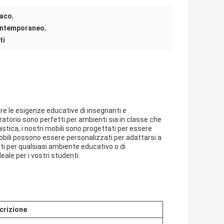
paco
,
contemporaneo
,
ti
are le esigenze educative di insegnanti e
oratorio sono perfetti per ambienti sia in classe che
lastica, i nostri mobili sono progettati per essere
 mobili possono essere personalizzati per adattarsi a
tti per qualsiasi ambiente educativo o di
ale per i vostri studenti.
crizione