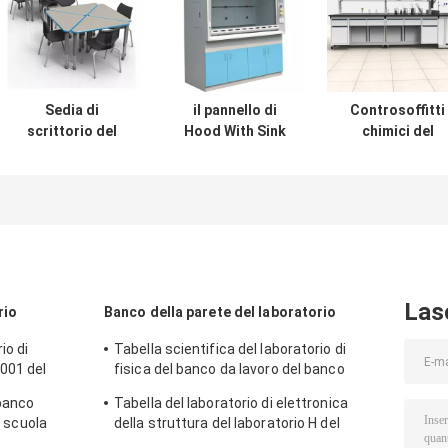
Sedia di
il pannello di
Controsoffitti
scrittorio del
Hood With Sink
chimici del
mobilio
Faucet Control
laboratorio di
scolastico di
del vapore del
scienza
Diamond Open
laboratorio della
dell'epossiresi
Front School
mobilia del
del
Desks per gli
laboratorio della
controsoffitto
insegnanti di
scuola di 8Ft ha
della resina
studenti
scaricato
fenolica
Las
rio
Banco della parete del laboratorio
io di
Tabella scientifica del laboratorio di
0001 del
fisica del banco da lavoro del banco
ilia del
della parete del laboratorio
 banco
Tabella del laboratorio di elettronica
dell'università
a scuola
della struttura del laboratorio H del
boratorio
banco della parete della scuola con lo