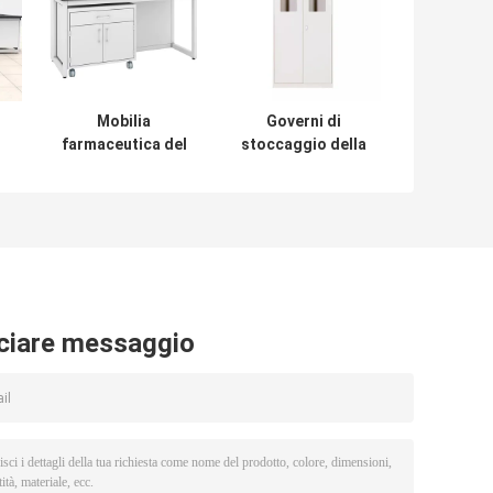
Mobilia
Governi di
farmaceutica del
stoccaggio della
laboratorio del
bombola a gas
banco da lavoro
della mobilia del
na
della mobilia del
laboratorio di
laboratorio della
biologia del
scuola fissa
Governo di
sicurezza
ciare messaggio