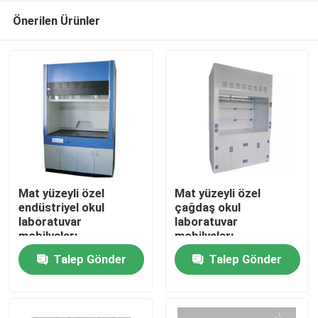
Önerilen Ürünler
Mat yüzeyli özel
Mat yüzeyli özel
endüstriyel okul
çağdaş okul
laboratuvar
laboratuvar
Ev
mobilyaları
mobilyaları
Talep Gönder
Talep Gönder
Ürün:% s
Hakkımızda