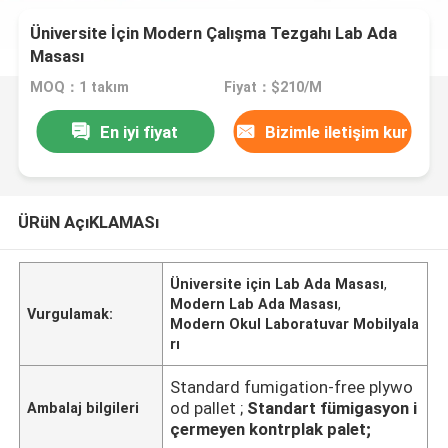
Üniversite İçin Modern Çalışma Tezgahı Lab Ada
Masası
MOQ：1 takım
Fiyat：$210/M
En iyi fiyat
Bizimle iletişim kur
ÜRüN AçıKLAMASı
Üniversite için Lab Ada Masası
,
Modern Lab Ada Masası
,
Vurgulamak:
Modern Okul Laboratuvar Mobilyala
rı
Standard fumigation-free plywo
od pallet ;
Standart fümigasyon i
Ambalaj bilgileri
çermeyen kontrplak palet;