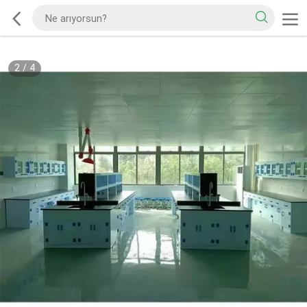
2
/
4