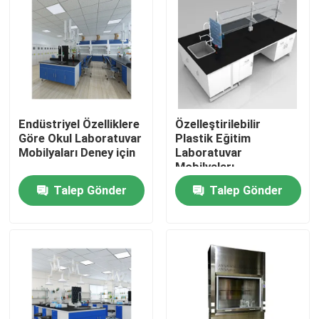
Fabrika turu
Kalite kontrol
Endüstriyel Özelliklere
Özelleştirilebilir
Bize Ulaşın
Göre Okul Laboratuvar
Plastik Eğitim
Mobilyaları Deney için
Laboratuvar
Mobilyaları
vakalar
Talep Gönder
Talep Gönder
Modern Laboratuvar Mobilyaları
Okul Laboratuvar Mobilyaları
Laboratuvar Adası Tezgahı