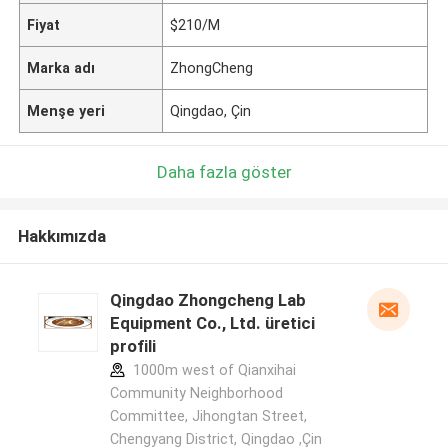
Fiyat
$210/M
Marka adı
ZhongCheng
Menşe yeri
Qingdao, Çin
Daha fazla göster
Hakkımızda
Qingdao Zhongcheng Lab
Equipment Co., Ltd. üretici
profili
1000m west of Qianxihai
Community Neighborhood
Committee, Jihongtan Street,
Chengyang District, Qingdao ,Çin