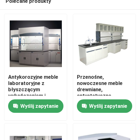
Polecane produkty
Antykorozyjne meble
Przenośne,
laboratoryjne z
nowoczesne meble
błyszczącym
drewniane,
wykończeniem i
antystatyczne
Dom
półkami do
Wyślij zapytanie
Wyślij zapytanie
przechowywania
O nas
Łączność