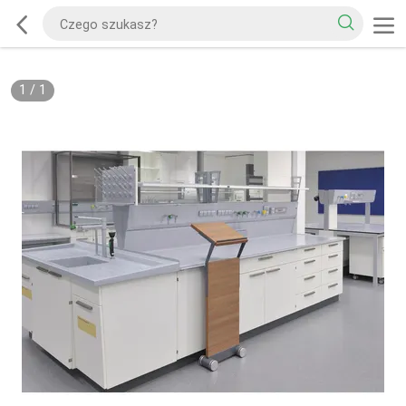
1
/
1