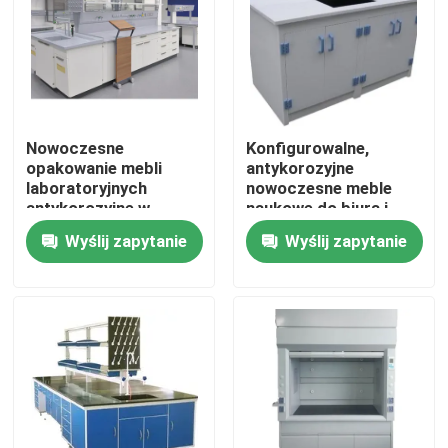
Produkty
Nowoczesne meble laboratoryjne
Nowoczesne
Konfigurowalne,
opakowanie mebli
antykorozyjne
Szkolne meble laboratoryjne
laboratoryjnych
nowoczesne meble
antykorozyjne w
naukowe do biura i
pudełku kartonowym
domu
Wyślij zapytanie
Wyślij zapytanie
Ławeczka na wyspę laboratoryjną
Ławka ścienna laboratoryjna
Dygestorium laboratoryjne
Ławka laboratoryjna