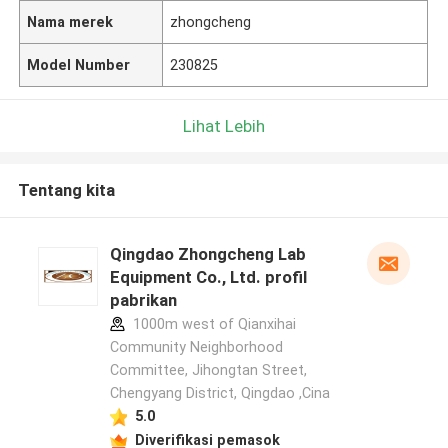
Nama merek
zhongcheng
Model Number
230825
Lihat Lebih
Tentang kita
Qingdao Zhongcheng Lab
Equipment Co., Ltd. profil
pabrikan
1000m west of Qianxihai
Community Neighborhood
Committee, Jihongtan Street,
Chengyang District, Qingdao ,Cina
5.0
Diverifikasi pemasok