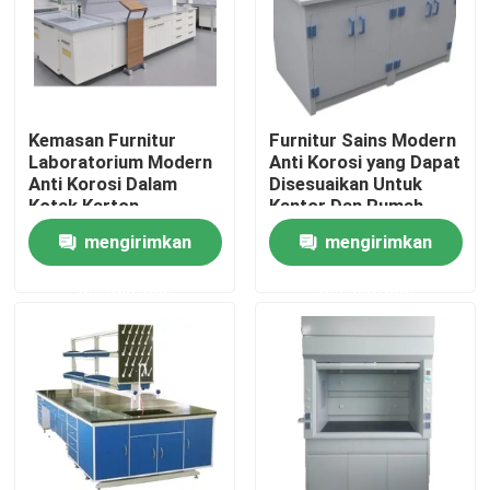
Produk
Furnitur Laboratorium Modern
Kemasan Furnitur
Furnitur Sains Modern
Laboratorium Modern
Anti Korosi yang Dapat
Anti Korosi Dalam
Disesuaikan Untuk
Furnitur Laboratorium Sekolah
Kotak Karton
Kantor Dan Rumah
mengirimkan
mengirimkan
Bangku Pulau Laboratorium
permintaan
permintaan
Bangku Dinding Laboratorium
Lemari Asam Laboratorium
Bangku Neraca Laboratorium