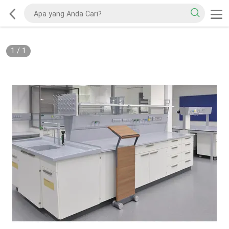
1
/
1