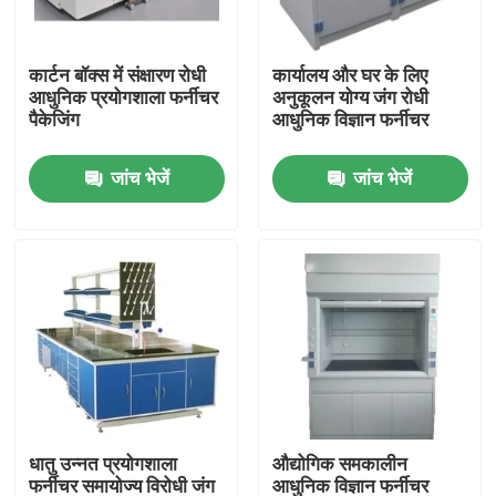
कारखाना भ्रमण
कार्टन बॉक्स में संक्षारण रोधी
कार्यालय और घर के लिए
आधुनिक प्रयोगशाला फर्नीचर
अनुकूलन योग्य जंग रोधी
पैकेजिंग
आधुनिक विज्ञान फर्नीचर
गुणवत्ता नियंत्रण
जांच भेजें
जांच भेजें
संपर्क करें
मामलों
आधुनिक प्रयोगशाला फर्नीचर
स्कूल प्रयोगशाला फर्नीचर
धातु उन्नत प्रयोगशाला
औद्योगिक समकालीन
प्रयोगशाला द्वीप बेंच
फर्नीचर समायोज्य विरोधी जंग
आधुनिक विज्ञान फर्नीचर