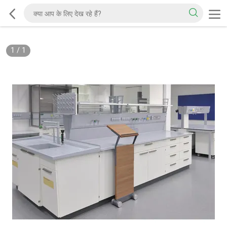
1
/
1