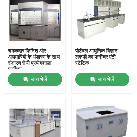
चमकदार फिनिश और
पोर्टेबल आधुनिक विज्ञान
अलमारियों के भंडारण के साथ
लकड़ी का फर्नीचर एंटी
संक्षारण रोधी प्रयोगशाला
स्टेटिक
फर्नीचर
जांच भेजें
जांच भेजें
घर
उत्पादों
हमारे बारे में