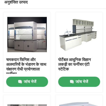
अनुशंसित उत्पाद
चमकदार फिनिश और
पोर्टेबल आधुनिक विज्ञान
अलमारियों के भंडारण के साथ
लकड़ी का फर्नीचर एंटी
संक्षारण रोधी प्रयोगशाला
स्टेटिक
फर्नीचर
घर
जांच भेजें
जांच भेजें
उत्पादों
हमारे बारे में