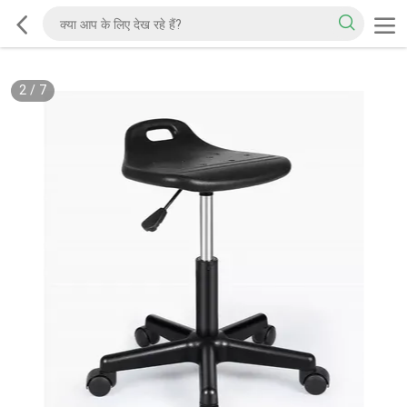
2
/
7