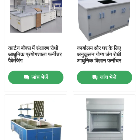
कारखाना भ्रमण
गुणवत्ता नियंत्रण
कार्टन बॉक्स में संक्षारण रोधी
कार्यालय और घर के लिए
आधुनिक प्रयोगशाला फर्नीचर
अनुकूलन योग्य जंग रोधी
संपर्क करें
पैकेजिंग
आधुनिक विज्ञान फर्नीचर
जांच भेजें
जांच भेजें
मामलों
आधुनिक प्रयोगशाला फर्नीचर
स्कूल प्रयोगशाला फर्नीचर
प्रयोगशाला द्वीप बेंच