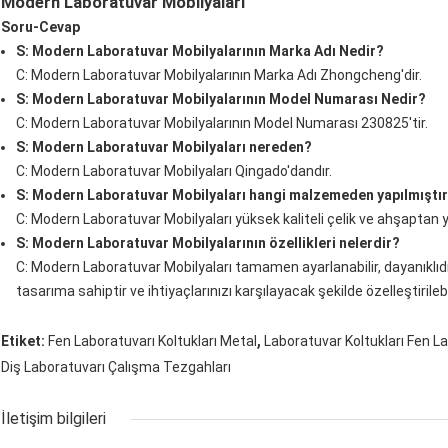
Modern Laboratuvar Mobilyaları
Soru-Cevap
S: Modern Laboratuvar Mobilyalarının Marka Adı Nedir?
C: Modern Laboratuvar Mobilyalarının Marka Adı Zhongcheng'dir.
S: Modern Laboratuvar Mobilyalarının Model Numarası Nedir?
C: Modern Laboratuvar Mobilyalarının Model Numarası 230825'tir.
S: Modern Laboratuvar Mobilyaları nereden?
C: Modern Laboratuvar Mobilyaları Qingado'dandır.
S: Modern Laboratuvar Mobilyaları hangi malzemeden yapılmıştı
C: Modern Laboratuvar Mobilyaları yüksek kaliteli çelik ve ahşaptan y
S: Modern Laboratuvar Mobilyalarının özellikleri nelerdir?
C: Modern Laboratuvar Mobilyaları tamamen ayarlanabilir, dayanıklı
tasarıma sahiptir ve ihtiyaçlarınızı karşılayacak şekilde özelleştirilebil
,
Etiket:
Fen Laboratuvarı Koltukları Metal
Laboratuvar Koltukları Fen La
Diş Laboratuvarı Çalışma Tezgahları
İletişim bilgileri