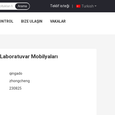
Teklif isteği
|
Turkish
Arama
KONTROL
BIZE ULAŞIN
VAKALAR
 Laboratuvar Mobilyaları
qingado
zhongcheng
230825