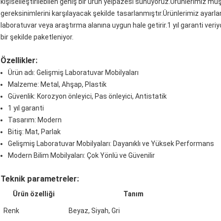
kişiselleştirilebilen geniş bir ürün yelpazesi sunuyoruz.Ürünlerimiz müş
gereksinimlerini karşılayacak şekilde tasarlanmıştır.Ürünlerimiz ayarlanabi
laboratuvar veya araştırma alanına uygun hale getirir.1 yıl garanti ver
bir şekilde paketleniyor.
Özellikler:
Ürün adı: Gelişmiş Laboratuvar Mobilyaları
Malzeme: Metal, Ahşap, Plastik
Güvenlik: Korozyon önleyici, Pas önleyici, Antistatik
1 yıl garanti
Tasarım: Modern
Bitiş: Mat, Parlak
Gelişmiş Laboratuvar Mobilyaları: Dayanıklı ve Yüksek Performans
Modern Bilim Mobilyaları: Çok Yönlü ve Güvenilir
Teknik parametreler:
Ürün özelliği
Tanım
Renk
Beyaz, Siyah, Gri