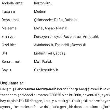
Ambalajlama
Karton kutu
Tasarım
Modern
Depolamak
Çekmeceler, Raflar, Dolaplar
Malzeme
Metal, Ahşap, Plastik
Emniyet
Korozyon önleyici, Pas önleyici, Antistatik
Özellikler
Ayarlanabilir, Taşınabilir, Dayanıklı
Stil
Endüstriyel, Çağdaş
Sona ermek
Mat, Parlak
Boyut
Özelleştirilebilir
Uygulamalar:
Gelişmiş Laboratuvar Mobilyaları
itibaren
Zhongcheng
işlevsellik ve 
tasarlanmıştır.Model numarası 230825 olan bu ürün, dayanıklılığı, ayarlanabi
boyutuyla bilinir.Dikdörtgen, kare, yuvarlak gibi farklı şekillerde ve beya
ayrıca çekmeceler, raflar ve dolaplarla geniş bir depolama alanı sağlar