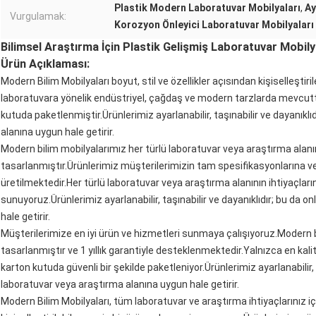
Plastik Modern Laboratuvar Mobilyaları
,
Ay
Vurgulamak:
Korozyon Önleyici Laboratuvar Mobilyaları
Bilimsel Araştırma İçin Plastik Gelişmiş Laboratuvar Mobil
Ürün Açıklaması:
Modern Bilim Mobilyaları boyut, stil ve özellikler açısından kişiselleştir
laboratuvara yönelik endüstriyel, çağdaş ve modern tarzlarda mevcuttu
kutuda paketlenmiştir.Ürünlerimiz ayarlanabilir, taşınabilir ve dayanıklı
alanına uygun hale getirir.
Modern bilim mobilyalarımız her türlü laboratuvar veya araştırma alanın
tasarlanmıştır.Ürünlerimiz müşterilerimizin tam spesifikasyonlarına v
üretilmektedir.Her türlü laboratuvar veya araştırma alanının ihtiyaçlarını
sunuyoruz.Ürünlerimiz ayarlanabilir, taşınabilir ve dayanıklıdır; bu da o
hale getirir.
Müşterilerimize en iyi ürün ve hizmetleri sunmaya çalışıyoruz.Modern
tasarlanmıştır ve 1 yıllık garantiyle desteklenmektedir.Yalnızca en kali
karton kutuda güvenli bir şekilde paketleniyor.Ürünlerimiz ayarlanabilir, t
laboratuvar veya araştırma alanına uygun hale getirir.
Modern Bilim Mobilyaları, tüm laboratuvar ve araştırma ihtiyaçlarınız içi