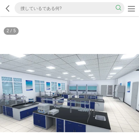
2
/
5