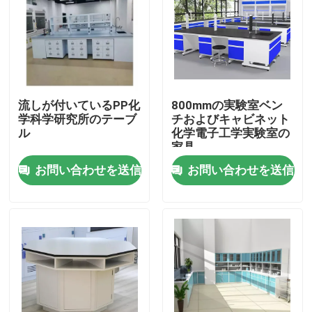
製品
現代実験室の家具
流しが付いているPP化
800mmの実験室ベン
学科学研究所のテーブ
チおよびキャビネット
学校の実験室の家具
ル
化学電子工学実験室の
家具
お問い合わせを送信
お問い合わせを送信
実験室の島のベンチ
実験室の壁のベンチ
実験室の発煙のフード
実験室のバランスのベンチ