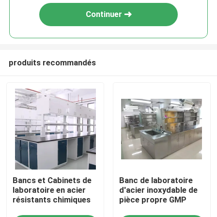
Continuer
produits recommandés
Accueil
Bancs et Cabinets de
Banc de laboratoire
A propos de nous
laboratoire en acier
d'acier inoxydable de
résistants chimiques
pièce propre GMP
Contacts