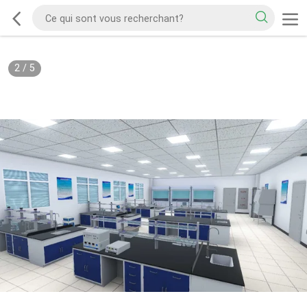
2
/
5