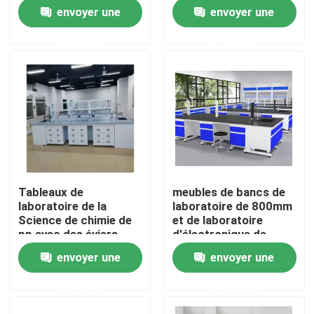
envoyer une
envoyer une
Produits
demande
demande
Meubles modernes de laboratoire
Meubles de laboratoire d'école
Banc d'île de laboratoire
Tableaux de
meubles de bancs de
laboratoire de la
laboratoire de 800mm
Banc de mur de laboratoire
Science de chimie de
et de laboratoire
pp avec des éviers
d'électronique de
chimie de Cabinets
envoyer une
envoyer une
Capot de vapeur de laboratoire
demande
demande
Banc d'équilibre de laboratoire