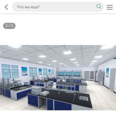
2
/
5