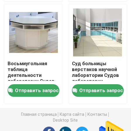
Суды лабораторной работы
Шкаф хранения лаборатории
Шкаф хранения безопасности
Восьмиугольная
Суд больницы
таблица
верстаков научной
биологический шкаф безопасности
деятельности
лаборатории Судов
лаборатории Судов
лаборатории
лабораторной
здравоохранения
Шкафы хранения лаборатории
Отправить запрос
Отправить запрос
работы для
модульный с
студента школы
раковиной
Коробка пропуска лаборатории
Главная страница
Карта сайта
Контакты
Desktop Site
Стул табуретки лаборатории