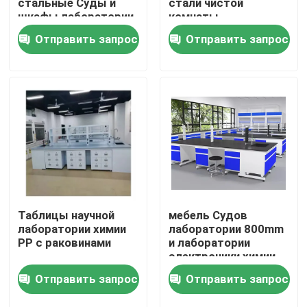
стальные Суды и
стали чистой
шкафы лаборатории
комнаты
Отправить запрос
Отправить запрос
Продукция
Современная мебель лаборатории
Мебель лаборатории школы
Суд острова лаборатории
Суд стены лаборатории
Таблицы научной
мебель Судов
лаборатории химии
лаборатории 800mm
PP с раковинами
и лаборатории
Клобук перегара лаборатории
электроники химии
шкафов
Отправить запрос
Отправить запрос
Суд баланса лаборатории