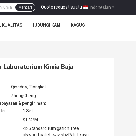
Quote request suatu
|
Indonesian
Mencari
 KUALITAS
HUBUNGI KAMI
KASUS
r Laboratorium Kimia Baja
Qingdao, Tiongkok
ZhongCheng
mbayaran & pengiriman:
der:
1 Set
$174/M
<i>Standard fumigation-free
plywood pallet ;</i> <b>Palet kayu