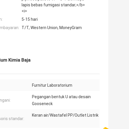
lapis bebas fumigasi standar;</b>
<i>
n:
5-15 hari
embayaran:
T/T, Western Union, MoneyGram
ium Kimia Baja
:
Furnitur Laboratorium
Pegangan bentuk U atau desain
gani:
Gooseneck
Keran air/Wastafel PP/Outlet Listrik
oris standar: