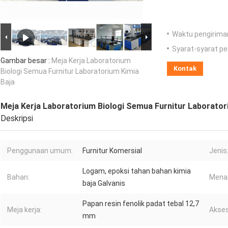
Waktu pengirima
Syarat-syarat p
Gambar besar :
Meja Kerja Laboratorium
Kontak
Biologi Semua Furnitur Laboratorium Kimia
Baja
Meja Kerja Laboratorium Biologi Semua Furnitur Laborator
Deskripsi
Penggunaan umum:
Furnitur Komersial
Jenis
Logam, epoksi tahan bahan kimia
Bahan:
Menan
baja Galvanis
Papan resin fenolik padat tebal 12,7
Meja kerja:
Akses
mm