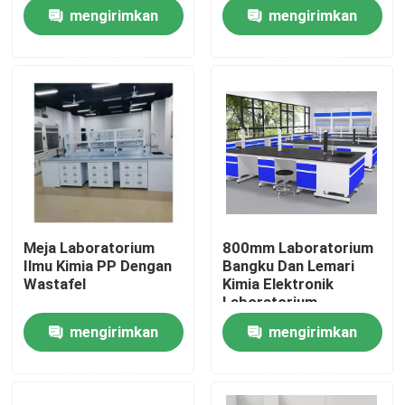
Baja
mengirimkan
mengirimkan
Tur Pabrik
permintaan
permintaan
Kontrol kualitas
Hubungi kami
kasus
Meja Laboratorium
800mm Laboratorium
Ilmu Kimia PP Dengan
Bangku Dan Lemari
Furnitur Laboratorium Modern
Wastafel
Kimia Elektronik
Laboratorium
Perabotan
mengirimkan
mengirimkan
Furnitur Laboratorium Sekolah
permintaan
permintaan
Bangku Pulau Laboratorium