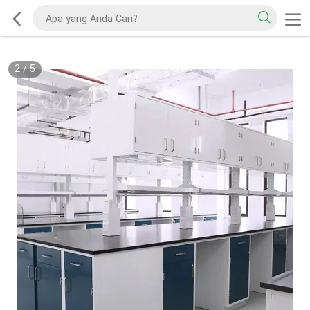
2
/
5