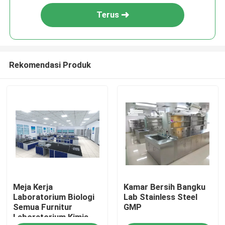
Terus
Rekomendasi Produk
Rumah
Meja Kerja
Kamar Bersih Bangku
Produk
Laboratorium Biologi
Lab Stainless Steel
Semua Furnitur
GMP
Laboratorium Kimia
Tentang kami