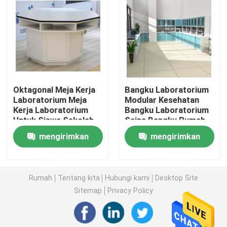
Bangku Dinding Laboratorium
Lemari Asam Laboratorium
Oktagonal Meja Kerja
Bangku Laboratorium
Bangku Neraca Laboratorium
Laboratorium Meja
Modular Kesehatan
Kerja Laboratorium
Bangku Laboratorium
Untuk Siswa Sekolah
Sains Bangku Rumah
Bangku Kerja Laboratorium
Sakit Dengan Wastafel
mengirimkan
mengirimkan
Kabinet Penyimpanan Laboratorium
permintaan
permintaan
Rumah
Tentang kita
Hubungi kami
Desktop Site
Kabinet Penyimpanan Keamanan
Sitemap
Privacy Policy
Kabinet Keamanan Hayati