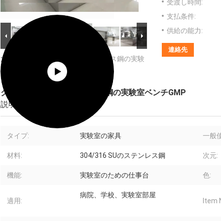
受渡し時間:
支払条件:
供給の能力:
連絡先
大画像 :
クリーン ルームのステンレス鋼の実験
室ベンチGMP
クリーン ルームのステンレス鋼の実験室ベンチGMP
説明
タイプ:
実験室の家具
一般使
材料:
304/316 SUのステンレス鋼
次元:
機能:
実験室のための仕事台
色:
病院、学校、実験室部屋
適用:
Item 