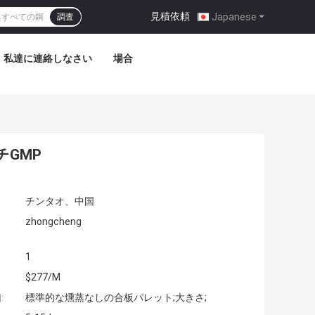
見積依頼
|
Japanese
調査
私達に連絡しなさい
場合
GMP
チンタオ、中国
zhongcheng
1
$277/M
:
標準的な燻蒸なしの合板パレット;大きさ;