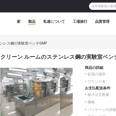
家
製品
私達について
工場旅行
品質管理
ンレス鋼の実験室ベンチGMP
クリーン ルームのステンレス鋼の実験室ベンチ
商品の詳細:
起源の場所:
ブランド名:
お支払配送条件:
最小注文数量:
価格:
パッケージの詳細