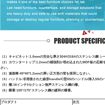
（1）キャビネット:1.0mmの完全な厚さ304#/316#のステンレス鋼 シ
（2）カウンタートップ:1.2mmの補強剤か埋め込まれたMDF板の忍耐を
さい。
（3）連接棒:40*40*1.2mmの厚い正方形の管を採用しなさい。
（4）ハンドル:非溶接された線形handle/C型SSのハンドル/挿入SS
（5）柵:16インチ3セクション無声ステンレス鋼の柵。
（6）蝶番:105°/175°ステンレス鋼の緩和の蝶番。
プロダクト
次元