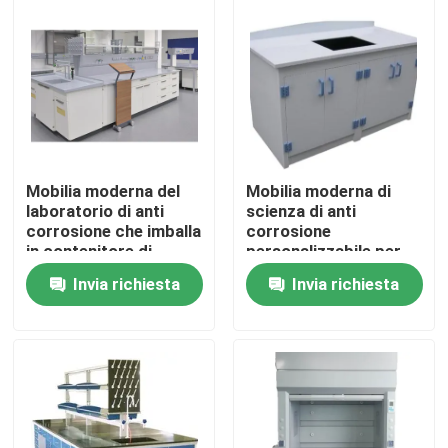
Prodotti
Mobilia moderna del laboratorio
Mobilia del laboratorio della scuola
Mobilia moderna del
Mobilia moderna di
laboratorio di anti
scienza di anti
corrosione che imballa
corrosione
Banco dell'isola del laboratorio
in contenitore di
personalizzabile per
cartone
l'ufficio e la casa
Invia richiesta
Invia richiesta
Banco della parete del laboratorio
Cappuccio del vapore del laboratorio
Banco dell'equilibrio del laboratorio