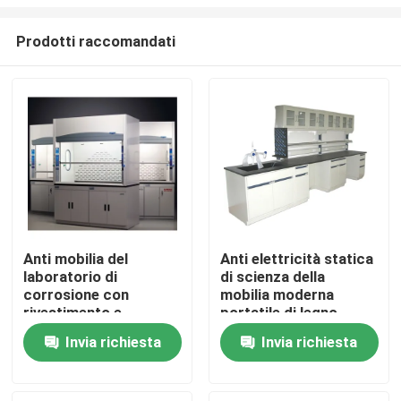
Prodotti raccomandati
Anti mobilia del
Anti elettricità statica
laboratorio di
di scienza della
Casa
corrosione con
mobilia moderna
rivestimento e
portatile di legno
stoccaggio lucidi degli
Chi siamo
Invia richiesta
Invia richiesta
scaffali
Contatti