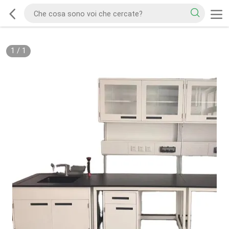
1
/
1