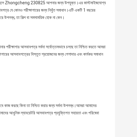
েন, তাহলে Zhongcheng 230825 আপনার জন্য উপযুক্ত।এর কাস্টমাইজযোগ্য
সবাবপত্র যে কোনও পরীক্ষাগারের জন্য নিখুঁত সমাধান।এটি একটি 1 বছরের
রে উপলব্ধ, তা শিল্প বা সমসাময়িক হোক না কেন।
পনার পরীক্ষাগার আসবাবপত্র সর্বদা সর্বোত্তমভাবে চলছে তা নিশ্চিত করতে আমরা
াগারের আসবাবপত্রের বিস্তৃত প্রয়োজনের জন্য পেশাদার এবং কার্যকর সমাধান
ে কাজ করছে কিনা তা নিশ্চিত করার জন্য সর্বদা উপলব্ধ।আমরা আমাদের
।আমাদের আধুনিক ল্যাবরেটরি আসবাবপত্র প্রযুক্তিগত সহায়তা এবং পরিষেবা