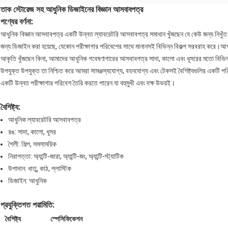
তাক স্টোরেজ সহ আধুনিক ডিজাইনের বিজ্ঞান আসবাবপত্র
পণ্যের বর্ণনা:
আধুনিক বিজ্ঞান আসবাবপত্র একটি উন্নত ল্যাবরেটরি আসবাবপত্র সমাধান খুঁজছেন যে কেউ জন্য নিখু
জন্য ডিজাইন করা হয়েছে, যেকোন পরীক্ষাগার পরিবেশের সাথে মানানসই বিভিন্ন বিকল্প সরবরাহ করে।আপনি
আকৃতি খুঁজছেন কিনা, আমাদের আধুনিক গবেষণাগারের আসবাবপত্র সাদা, কালো এবং ধূসরের মতো বিভ
উপযুক্ত উপযুক্ত তা নিশ্চিত করে আমরা সামঞ্জস্যযোগ্য, বহনযোগ্য এবং টেকসই বৈশিষ্ট্যগুলির একট
একটি উন্নত পরীক্ষাগার পরিবেশ তৈরি করতে পারেন যা বহুমুখী এবং দক্ষ উভয়ই।
বৈশিষ্ট্য:
আধুনিক ল্যাবরেটরি আসবাবপত্র
রঙ: সাদা, কালো, ধূসর
শৈলী: শিল্প, সমসাময়িক
নিরাপত্তা: অ্যান্টি-জারা, অ্যান্টি-জং, অ্যান্টি-স্ট্যাটিক
উপাদান: ধাতু, কাঠ, প্লাস্টিক
ডিজাইন: আধুনিক
প্রযুক্তিগত পরামিতি:
বৈশিষ্ট্য
স্পেসিফিকেশন