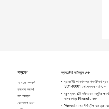
সম্বন্ধে
ল্যাবরেটরি আইল্যান্ড বেঞ্চ
ল্যাবরেটরি আসবাবপত্র পদার্থবিদ্যা ল্যাব
আমাদের সম্পর্কে
ISO140001 রসায়ন ল্যাব ওয়ার্কবেঞ্চ
কারখানা ভ্রমণ
স্কুল ল্যাবরেটরি দ্বীপ বেঞ্চ আধুনিক পদার্থ
মান নিয়ন্ত্রণ
আসবাবপত্র Phenolic রজন
যোগাযোগ করুন
Phenolic রজন শীর্ষ দ্বীপ বেঞ্চ ল্যাবর