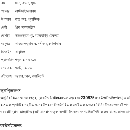
রঙ
সাদা, কালো, ধূসর
আকার
কাস্টমাইজযোগ্য
উপাদান
ধাতু, কাঠ, প্লাস্টিক
শৈলী
শিল্প, সমসাময়িক
বৈশিষ্ট্য
সামঞ্জস্যযোগ্য, বহনযোগ্য, টেকসই
আকৃতি
আয়তক্ষেত্রাকার, বর্গাকার, গোলাকার
ডিজাইন
আধুনিক
প্যাকেজিং
শক্ত কাগজ বাক্স
শেষ করুন
ম্যাট, চকচকে
স্টোরেজ
ড্রয়ার, তাক, ক্যাবিনেট
অ্যাপ্লিকেশন:
আধুনিক বিজ্ঞান আসবাবপত্র, দ্বারা তৈরি
ঝোংচেং
মডেল নম্বর সহ
230825
এবং উত্পাদিত
কিংগাডো
, একট
কাঠ এবং প্লাস্টিক সহ উচ্চ মানের উপকরণ দিয়ে তৈরি এবং ম্যাট এবং চকচকে ফিনিশ উভয় ক্ষেত্রেই প
ওয়ারেন্টি দ্বারা আচ্ছাদিত।এই আসবাবপত্রের একটি শিল্প এবং সমসাময়িক শৈলী রয়েছে যা যে কোনও আধু
কাস্টমাইজেশন: