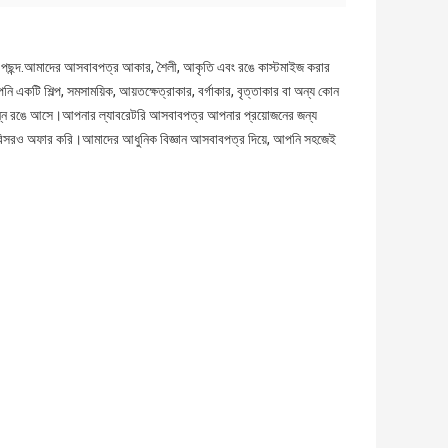
ঁত পছন্দ.আমাদের আসবাবপত্র আকার, শৈলী, আকৃতি এবং রঙে কাস্টমাইজ করার
 একটি শিল্প, সমসাময়িক, আয়তক্ষেত্রাকার, বর্গাকার, বৃত্তাকার বা অন্য কোন
িন্ন রঙে আসে।আপনার ল্যাবরেটরি আসবাবপত্র আপনার প্রয়োজনের জন্য
ি পরিসরও অফার করি।আমাদের আধুনিক বিজ্ঞান আসবাবপত্র দিয়ে, আপনি সহজেই