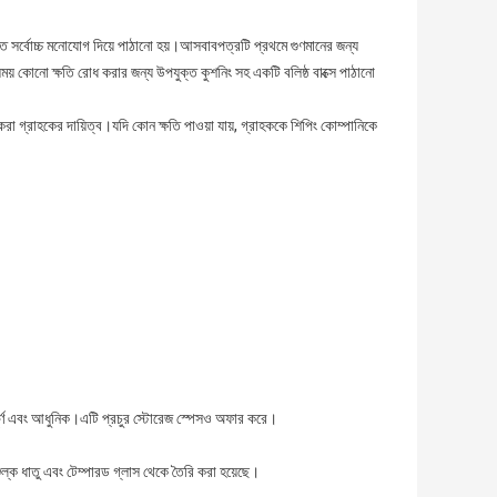
 সর্বোচ্চ মনোযোগ দিয়ে পাঠানো হয়।আসবাবপত্রটি প্রথমে গুণমানের জন্য
ময় কোনো ক্ষতি রোধ করার জন্য উপযুক্ত কুশনিং সহ একটি বলিষ্ঠ বাক্সে পাঠানো
 গ্রাহকের দায়িত্ব।যদি কোন ক্ষতি পাওয়া যায়, গ্রাহককে শিপিং কোম্পানিকে
র্ণ এবং আধুনিক।এটি প্রচুর স্টোরেজ স্পেসও অফার করে।
ুল্ক ধাতু এবং টেম্পারড গ্লাস থেকে তৈরি করা হয়েছে।