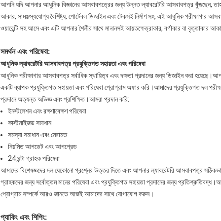
আপনি যদি আপনার আধুনিক বিজ্ঞানের আসবাবপত্রের জন্য উন্নত ল্যাবরেটরি আসবাবপত্র খুঁজছ
আকার, সামঞ্জস্যযোগ্য বৈশিষ্ট্য, পোর্টেবল ডিজাইন এবং টেকসই নির্মাণ সহ, এই আধুনিক পরীক্ষাগার আ
ওয়ারেন্টি সহ আসে এবং এটি আপনার শৈলীর সাথে মানানসই আয়তক্ষেত্রাকার, বর্গাকার বা বৃত্তাকার আকা
সমর্থন এবং পরিষেবা:
আধুনিক ল্যাবরেটরি আসবাবপত্র প্রযুক্তিগত সহায়তা এবং পরিষেবা
আধুনিক পরীক্ষাগার আসবাবপত্র সর্বাধিক স্থায়িত্ব এবং দক্ষতা প্রদানের জন্য ডিজাইন করা হয়েছে।আ
একটি ব্যাপক প্রযুক্তিগত সহায়তা এবং পরিষেবা প্রোগ্রাম অফার করি।আমাদের প্রযুক্তিগত দল পরীক্ষ
প্রদানে অত্যন্ত অভিজ্ঞ এবং প্রশিক্ষিত।আমরা প্রদান করি:
ইনস্টলেশন এবং রক্ষণাবেক্ষণ পরিষেবা
কাস্টমাইজড সমাধান
সমস্যা সমাধান এবং মেরামত
নিয়মিত আপডেট এবং আপগ্রেড
24 ঘন্টা গ্রাহক পরিষেবা
আমাদের বিশেষজ্ঞদের দল যেকোনো প্রশ্নের উত্তর দিতে এবং আপনার ল্যাবরেটরি আসবাবপত্র সঠিকভাব
গ্রাহকদের জন্য সর্বোত্তম মানের পরিষেবা এবং প্রযুক্তিগত সহায়তা প্রদানের জন্য প্রতিশ্রুতিবদ্ধ
প্রোগ্রাম সম্পর্কে আরও জানতে আজই আমাদের সাথে যোগাযোগ করুন।
প্যাকিং এবং শিপিং: