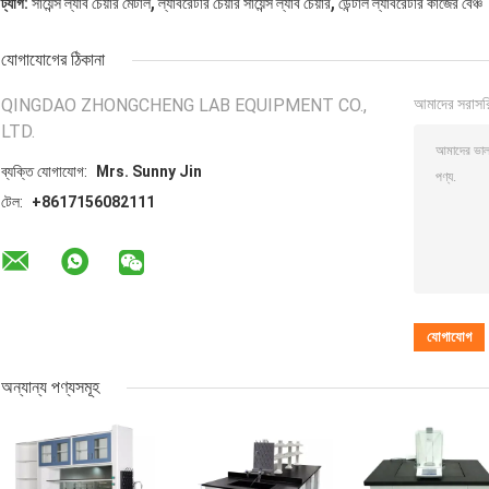
,
,
ট্যাগ:
সায়েন্স ল্যাব চেয়ার মেটাল
ল্যাবরেটরি চেয়ার সায়েন্স ল্যাব চেয়ার
ডেন্টাল ল্যাবরেটরি কাজের বেঞ্চ
যোগাযোগের ঠিকানা
QINGDAO ZHONGCHENG LAB EQUIPMENT CO.,
আমাদের সরাসর
LTD.
ব্যক্তি যোগাযোগ:
Mrs. Sunny Jin
টেল:
+8617156082111
অন্যান্য পণ্যসমূহ