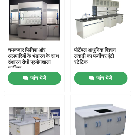
चमकदार फिनिश और
पोर्टेबल आधुनिक विज्ञान
अलमारियों के भंडारण के साथ
लकड़ी का फर्नीचर एंटी
संक्षारण रोधी प्रयोगशाला
स्टेटिक
फर्नीचर
जांच भेजें
जांच भेजें
घर
उत्पादों
हमारे बारे में