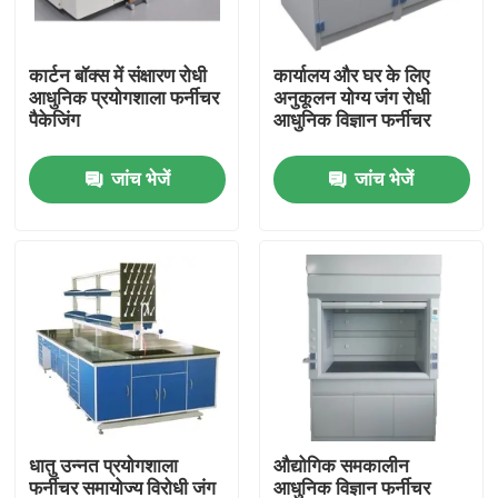
कारखाना भ्रमण
कार्टन बॉक्स में संक्षारण रोधी
कार्यालय और घर के लिए
आधुनिक प्रयोगशाला फर्नीचर
अनुकूलन योग्य जंग रोधी
पैकेजिंग
आधुनिक विज्ञान फर्नीचर
गुणवत्ता नियंत्रण
जांच भेजें
जांच भेजें
संपर्क करें
मामलों
आधुनिक प्रयोगशाला फर्नीचर
स्कूल प्रयोगशाला फर्नीचर
धातु उन्नत प्रयोगशाला
औद्योगिक समकालीन
प्रयोगशाला द्वीप बेंच
फर्नीचर समायोज्य विरोधी जंग
आधुनिक विज्ञान फर्नीचर