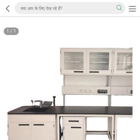
1
/
1