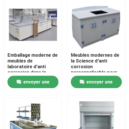
Visite d'usine
Contrôle de qualité
Contactez-nous
Emballage moderne de
Meubles modernes de
meubles de
la Science d'anti
laboratoire d'anti
corrosion
Cas
corrosion dans la
personnalisable pour
boîte de carton
le bureau et la maison
envoyer une
envoyer une
Meubles modernes de laboratoire
demande
demande
Meubles de laboratoire d'école
Banc d'île de laboratoire