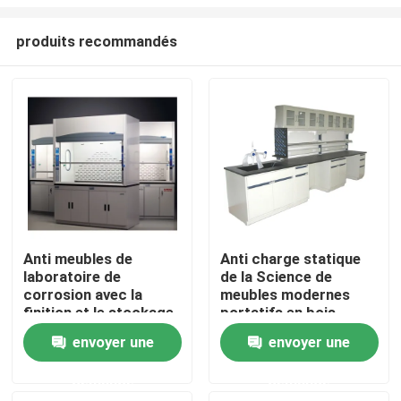
produits recommandés
Anti meubles de
Anti charge statique
laboratoire de
de la Science de
Maison
corrosion avec la
meubles modernes
finition et le stockage
portatifs en bois
brillants d'étagères
Produits
envoyer une
envoyer une
demande
demande
Au sujet de nous