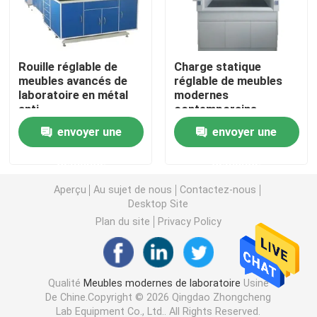
Banc de mur de laboratoire
Rouille réglable de
Charge statique
meubles avancés de
réglable de meubles
Capot de vapeur de laboratoire
laboratoire en métal
modernes
anti
contemporains
industriels de la
Banc d'équilibre de laboratoire
envoyer une
envoyer une
Science anti
demande
demande
Bancs de travail de laboratoire
Aperçu
Au sujet de nous
Contactez-nous
Desktop Site
Meuble de rangement de laboratoire
Plan du site
Privacy Policy
Meuble de rangement de sécurité
Qualité
Meubles modernes de laboratoire
Usine
De Chine.Copyright © 2026 Qingdao Zhongcheng
armoire de sécurité biologique
Lab Equipment Co., Ltd.. All Rights Reserved.