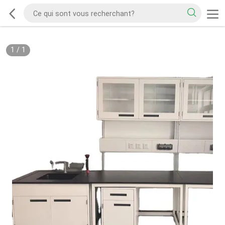
1
/
1