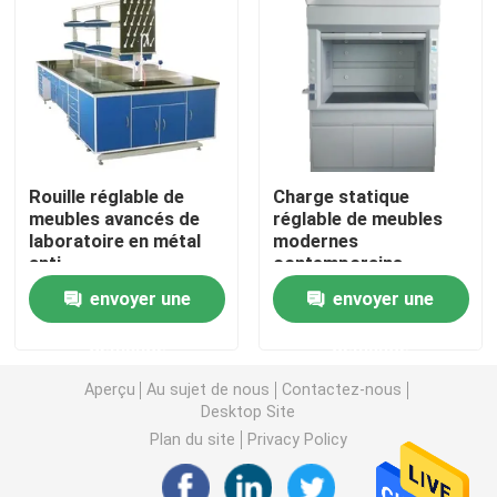
Banc de mur de laboratoire
Capot de vapeur de laboratoire
Rouille réglable de
Charge statique
Banc d'équilibre de laboratoire
meubles avancés de
réglable de meubles
laboratoire en métal
modernes
anti
contemporains
Bancs de travail de laboratoire
industriels de la
envoyer une
envoyer une
Science anti
Meuble de rangement de laboratoire
demande
demande
Aperçu
Au sujet de nous
Contactez-nous
Meuble de rangement de sécurité
Desktop Site
Plan du site
Privacy Policy
armoire de sécurité biologique