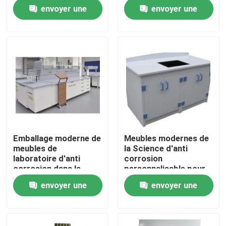
brillants d'étagères
envoyer une
envoyer une
Visite d'usine
demande
demande
Contrôle de qualité
Contactez-nous
Cas
Emballage moderne de
Meubles modernes de
meubles de
la Science d'anti
Meubles modernes de laboratoire
laboratoire d'anti
corrosion
corrosion dans la
personnalisable pour
boîte de carton
le bureau et la maison
envoyer une
envoyer une
Meubles de laboratoire d'école
demande
demande
Banc d'île de laboratoire