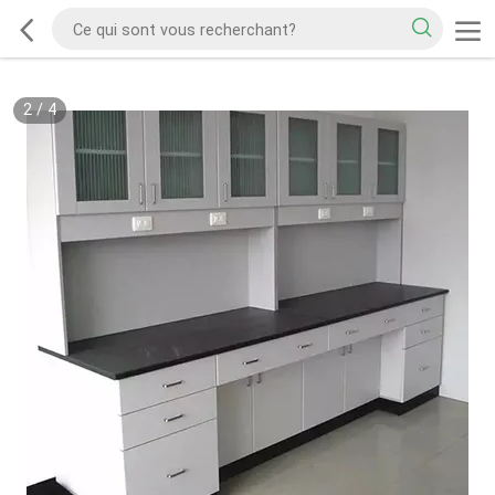
2
/
4