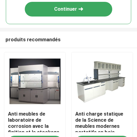
Continuer
produits recommandés
Maison
Anti meubles de
Anti charge statique
Produits
laboratoire de
de la Science de
corrosion avec la
meubles modernes
finition et le stockage
portatifs en bois
Au sujet de nous