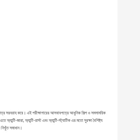
র সরবরাহ করে। এই পরীক্ষাগারের আসবাবপত্রে আধুনিক শিল্প ও সমসাময়িক
্টি-জারা, অ্যান্টি-রাস্ট এবং অ্যান্টি-স্ট্যাটিক এর মতো সুরক্ষা বৈশিষ্ট্য
নিখুঁত সমাধান।