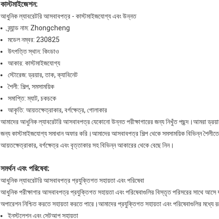
কাস্টমাইজেশন:
আধুনিক ল্যাবরেটরি আসবাবপত্র - কাস্টমাইজযোগ্য এবং উন্নত
ব্র্যান্ড নাম: Zhongcheng
মডেল নম্বর: 230825
উৎপত্তি স্থান: কিংডাও
আকার: কাস্টমাইজযোগ্য
স্টোরেজ: ড্রয়ার, তাক, ক্যাবিনেট
শৈলী: শিল্প, সমসাময়িক
সমাপ্তি: ম্যাট, চকচকে
আকৃতি: আয়তক্ষেত্রাকার, বর্গক্ষেত্র, গোলাকার
আমাদের আধুনিক ল্যাবরেটরি আসবাবপত্র যেকোনো উন্নত পরীক্ষাগারের জন্য নিখুঁত পছন্দ।আমরা ড্রয়ার
জন্য কাস্টমাইজযোগ্য সমাধান অফার করি।আমাদের আসবাবপত্র শিল্প থেকে সমসাময়িক বিভিন্ন শৈলীতে 
আয়তক্ষেত্রাকার, বর্গক্ষেত্র এবং বৃত্তাকার সহ বিভিন্ন আকারের থেকে বেছে নিন।
সমর্থন এবং পরিষেবা:
আধুনিক ল্যাবরেটরি আসবাবপত্র প্রযুক্তিগত সহায়তা এবং পরিষেবা
আধুনিক পরীক্ষাগার আসবাবপত্র প্রযুক্তিগত সহায়তা এবং পরিষেবাগুলির বিস্তৃত পরিসরের সাথে আসে যা
অপারেশন নিশ্চিত করতে সহায়তা করতে পারে।আমাদের প্রযুক্তিগত সহায়তা এবং পরিষেবাগুলির মধ্যে রয
ইনস্টলেশন এবং সেটআপ সহায়তা