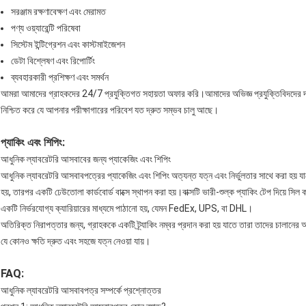
সরঞ্জাম রক্ষণাবেক্ষণ এবং মেরামত
পণ্য ওয়্যারেন্টি পরিষেবা
সিস্টেম ইন্টিগ্রেশন এবং কাস্টমাইজেশন
ডেটা বিশ্লেষণ এবং রিপোর্টিং
ব্যবহারকারী প্রশিক্ষণ এবং সমর্থন
আমরা আমাদের গ্রাহকদের 24/7 প্রযুক্তিগত সহায়তা অফার করি।আমাদের অভিজ্ঞ প্রযুক্তিবিদদের দল 
নিশ্চিত করে যে আপনার পরীক্ষাগারের পরিবেশ যত দ্রুত সম্ভব চালু আছে।
প্যাকিং এবং শিপিং:
আধুনিক ল্যাবরেটরি আসবাবের জন্য প্যাকেজিং এবং শিপিং
আধুনিক ল্যাবরেটরি আসবাবপত্রের প্যাকেজিং এবং শিপিং অত্যন্ত যত্ন এবং নির্ভুলতার সাথে করা হয় 
হয়, তারপর একটি ঢেউতোলা কার্ডবোর্ড বাক্সে স্থাপন করা হয়।বাক্সটি ভারী-শুল্ক প্যাকিং টেপ দিয়ে সিল
একটি নির্ভরযোগ্য ক্যারিয়ারের মাধ্যমে পাঠানো হয়, যেমন FedEx, UPS, বা DHL।
অতিরিক্ত নিরাপত্তার জন্য, গ্রাহককে একটি ট্র্যাকিং নম্বর প্রদান করা হয় যাতে তারা তাদের চালানের 
যে কোনও ক্ষতি দ্রুত এবং সহজে যত্ন নেওয়া যায়।
FAQ:
আধুনিক ল্যাবরেটরি আসবাবপত্র সম্পর্কে প্রশ্নোত্তর