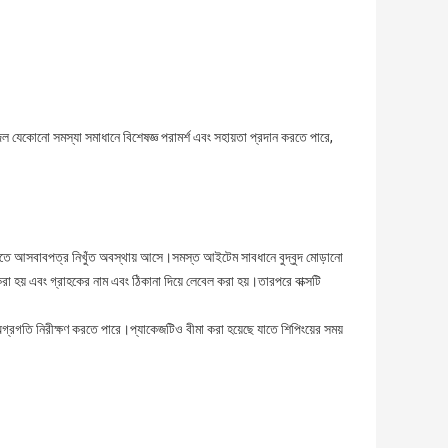
যেকোনো সমস্যা সমাধানে বিশেষজ্ঞ পরামর্শ এবং সহায়তা প্রদান করতে পারে,
যাতে আসবাবপত্র নিখুঁত অবস্থায় আসে।সমস্ত আইটেম সাবধানে বুদ্বুদ মোড়ানো
 করা হয় এবং গ্রাহকের নাম এবং ঠিকানা দিয়ে লেবেল করা হয়।তারপরে বাক্সটি
অগ্রগতি নিরীক্ষণ করতে পারে।প্যাকেজটিও বীমা করা হয়েছে যাতে শিপিংয়ের সময়