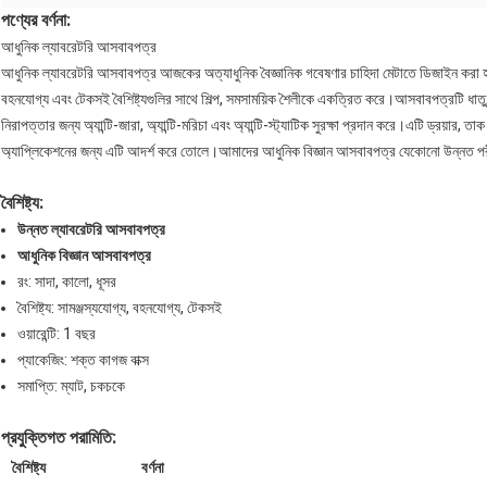
পণ্যের বর্ণনা:
আধুনিক ল্যাবরেটরি আসবাবপত্র
আধুনিক ল্যাবরেটরি আসবাবপত্র আজকের অত্যাধুনিক বৈজ্ঞানিক গবেষণার চাহিদা মেটাতে ডিজাইন করা হয়ে
বহনযোগ্য এবং টেকসই বৈশিষ্ট্যগুলির সাথে শিল্প, সমসাময়িক শৈলীকে একত্রিত করে।আসবাবপত্রটি ধাতু, 
নিরাপত্তার জন্য অ্যান্টি-জারা, অ্যান্টি-মরিচা এবং অ্যান্টি-স্ট্যাটিক সুরক্ষা প্রদান করে।এটি ড্রয়ার, 
অ্যাপ্লিকেশনের জন্য এটি আদর্শ করে তোলে।আমাদের আধুনিক বিজ্ঞান আসবাবপত্র যেকোনো উন্নত পরীক্
বৈশিষ্ট্য:
উন্নত ল্যাবরেটরি আসবাবপত্র
আধুনিক বিজ্ঞান আসবাবপত্র
রং: সাদা, কালো, ধূসর
বৈশিষ্ট্য: সামঞ্জস্যযোগ্য, বহনযোগ্য, টেকসই
ওয়ারেন্টি: 1 বছর
প্যাকেজিং: শক্ত কাগজ বাক্স
সমাপ্তি: ম্যাট, চকচকে
প্রযুক্তিগত পরামিতি:
বৈশিষ্ট্য
বর্ণনা