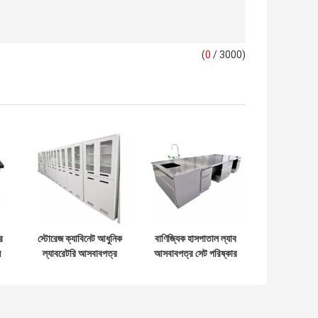
(
0
/ 3000)
র
স্টোরেজ ক্যাবিনেট আধুনিক
বাণিজ্যিক হাসপাতাল ল্যাব
ন
ল্যাবরেটরি আসবাবপত্র
আসবাবপত্র সেট পরিষ্কার
ন
বার্ধক্য প্রতিরোধী মেডিসিন
রুম SS304 রসায়ন ল্যাব
ন
স্টোরেজ ক্যাবিনেট
টেবিল