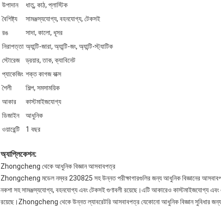
উপাদান
ধাতু, কাঠ, প্লাস্টিক
বৈশিষ্ট্য
সামঞ্জস্যযোগ্য, বহনযোগ্য, টেকসই
রঙ
সাদা, কালো, ধূসর
নিরাপত্তা
অ্যান্টি-জারা, অ্যান্টি-জং, অ্যান্টি-স্ট্যাটিক
স্টোরেজ
ড্রয়ার, তাক, ক্যাবিনেট
প্যাকেজিং
শক্ত কাগজ বাক্স
শৈলী
শিল্প, সমসাময়িক
আকার
কাস্টমাইজযোগ্য
ডিজাইন
আধুনিক
ওয়ারেন্টি
1 বছর
অ্যাপ্লিকেশন:
Zhongcheng থেকে আধুনিক বিজ্ঞান আসবাবপত্র
Zhongcheng মডেল নম্বর 230825 সহ উন্নত পরীক্ষাগারগুলির জন্য আধুনিক বিজ্ঞানের আসবাবপত্
নকশা সহ সামঞ্জস্যযোগ্য, বহনযোগ্য এবং টেকসই গুণাবলী রয়েছে।এটি আকারেও কাস্টমাইজযোগ্য এবং এতে অ্যান
রয়েছে।Zhongcheng থেকে উন্নত ল্যাবরেটরি আসবাবপত্র যেকোনো আধুনিক বিজ্ঞান সুবিধার জন্য 