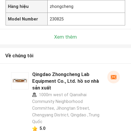
Hàng hiệu
zhongcheng
Model Number
230825
Xem thêm
Về chúng tôi
Qingdao Zhongcheng Lab
Equipment Co., Ltd. hồ sơ nhà
sản xuất
1000m west of Qianxihai
Community Neighborhood
Committee, Jihongtan Street,
Chengyang District, Qingdao ,Trung
Quốc
5.0