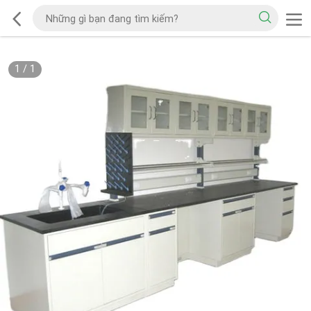
1
/
1