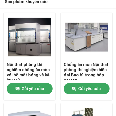
Sản phẩm khuyến cáo
Nội thất phòng thí
Chống ăn mòn Nội thất
nghiệm chống ăn mòn
phòng thí nghiệm hiện
với bề mặt bóng và kệ
đại Bao bì trong hộp
lưu trữ
carton
Nhà
Gửi yêu cầu
Gửi yêu cầu
Các sản phẩm
Về chúng tôi