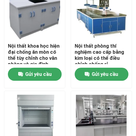
Tham quan nhà máy
Kiểm soát chất lượng
Nội thất khoa học hiện
Nội thất phòng thí
đại chống ăn mòn có
nghiệm cao cấp bằng
Liên hệ chúng tôi
thể tùy chỉnh cho văn
kim loại có thể điều
phòng và gia đình
chỉnh chống rỉ
Gửi yêu cầu
Gửi yêu cầu
Các trường hợp
Nội thất phòng thí nghiệm hiện đại
Nội thất phòng thí nghiệm trường học
Phòng thí nghiệm đảo băng ghế dự bị