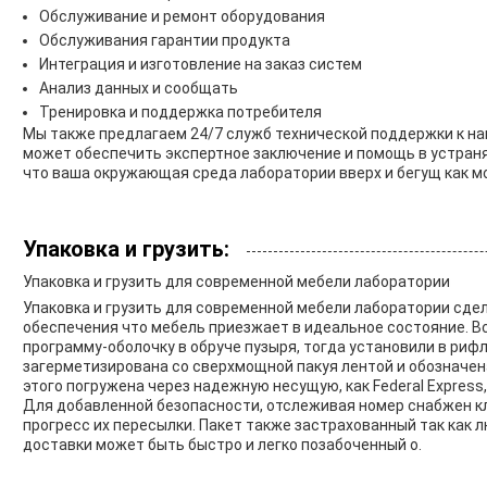
Обслуживание и ремонт оборудования
Обслуживания гарантии продукта
Интеграция и изготовление на заказ систем
Анализ данных и сообщать
Тренировка и поддержка потребителя
Мы также предлагаем 24/7 служб технической поддержки к н
может обеспечить экспертное заключение и помощь в устран
что ваша окружающая среда лаборатории вверх и бегущ как м
Упаковка и грузить:
Упаковка и грузить для современной мебели лаборатории
Упаковка и грузить для современной мебели лаборатории сде
обеспечения что мебель приезжает в идеальное состояние. 
программу-оболочку в обруче пузыря, тогда установили в риф
загерметизирована со сверхмощной пакуя лентой и обозначена
этого погружена через надежную несущую, как Federal Express, 
Для добавленной безопасности, отслеживая номер снабжен кл
прогресс их пересылки. Пакет также застрахованный так как
доставки может быть быстро и легко позабоченный о.