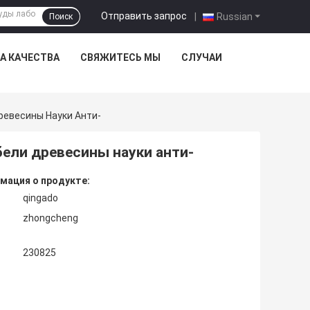
Отправить запрос
|
Russian
Поиск
А КАЧЕСТВА
СВЯЖИТЕСЬ МЫ
СЛУЧАИ
евесины Науки Анти-
ели древесины науки анти-
мация о продукте:
qingado
zhongcheng
230825