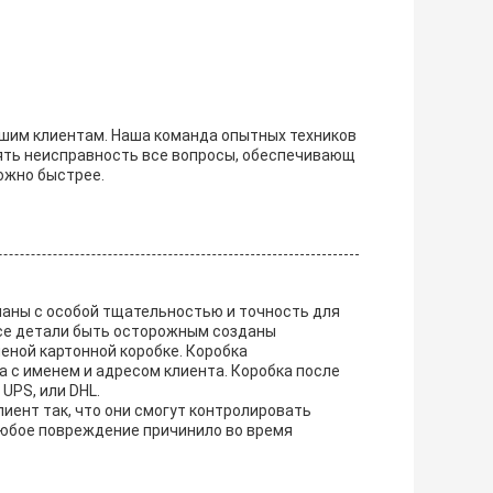
ашим клиентам. Наша команда опытных техников
ять неисправность все вопросы, обеспечивающ
ожно быстрее.
ланы с особой тщательностью и точность для
Все детали быть осторожным созданы
леной картонной коробке. Коробка
 с именем и адресом клиента. Коробка после
UPS, или DHL.
иент так, что они смогут контролировать
 любое повреждение причинило во время