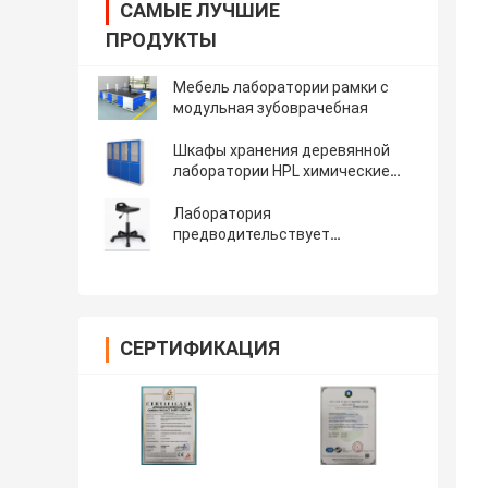
САМЫЕ ЛУЧШИЕ
ПРОДУКТЫ
Мебель лаборатории рамки c
модульная зубоврачебная
Шкафы хранения деревянной
лаборатории HPL химические
для больницы
Лаборатория
предводительствует
статическое металла стульев
научной лаборатории анти-
СЕРТИФИКАЦИЯ