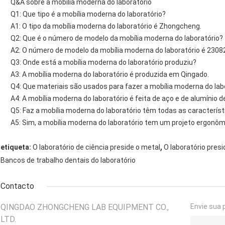
Q&A sobre a mobília moderna do laboratório
Q1: Que tipo é a mobília moderna do laboratório?
A1: O tipo da mobília moderna do laboratório é Zhongcheng.
Q2: Que é o número de modelo da mobília moderna do laboratório?
A2: O número de modelo da mobília moderna do laboratório é 2308
Q3: Onde está a mobília moderna do laboratório produziu?
A3: A mobília moderna do laboratório é produzida em Qingado.
Q4: Que materiais são usados para fazer a mobília moderna do lab
A4: A mobília moderna do laboratório é feita de aço e de alumínio de
Q5: Faz a mobília moderna do laboratório têm todas as característ
A5: Sim, a mobília moderna do laboratório tem um projeto ergonôm
,
etiqueta:
O laboratório de ciência preside o metal
O laboratório presi
Bancos de trabalho dentais do laboratório
Contacto
QINGDAO ZHONGCHENG LAB EQUIPMENT CO.,
Envie sua 
LTD.