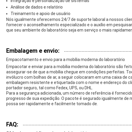
Integração e personalização de sistemas
Análise de dados e relatório
Treinamento e apoio de usuário
Nós igualmente oferecemos 24/7 de suporte laboral a nossos clie
fornecer o aconselhamento especializado e o auxílio em pesquisa
que seu ambiente do laboratório seja em serviço o mais rapidamen
Embalagem e envio:
Empacotamento e envio para a mobília moderna do laboratório
Empacotar e enviar para a mobília moderna do laboratório são fei
assegurar-se de que a mobília chegue em condições perfeitas. To
invólucro com bolhas de ar, a seguir colocaram em uma caixa de ca
embalagem resistente e etiquetada com o nome e endereço do clie
portador seguro, tal como Fedex, UPS, ou DHL.
Para a segurança adicionada, um número de referência é fornecid
progresso de sua expedição. O pacote é segurado igualmente de 
possa ser rapidamente e facilmente tomado de.
FAQ: