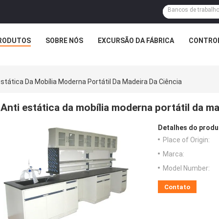
RODUTOS
SOBRE NÓS
EXCURSÃO DA FÁBRICA
CONTROL
Estática Da Mobília Moderna Portátil Da Madeira Da Ciência
Anti estática da mobília moderna portátil da ma
Detalhes do produ
Place of Origin:
Marca:
Model Number:
Contato