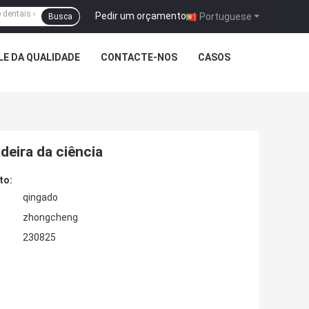
Pedir um orçamento
|
Portuguese
Busca
E DA QUALIDADE
CONTACTE-NOS
CASOS
deira da ciência
to:
qingado
zhongcheng
230825