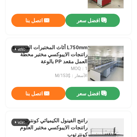
افضل سعر
اتصل بنا
L750mm أثاث المختبرات المدرسية
راتنجات الايبوكسي مختبر محطة
العمل مقعد PP بالوعة
MOQ：1
الأسعار：$153/M
افضل سعر
اتصل بنا
مسكن
منتجات
راتنج الفينول الكيميائي كونترتوب
راتنجات الايبوكسي مختبر العلوم
كونترتوب
معلومات عنا