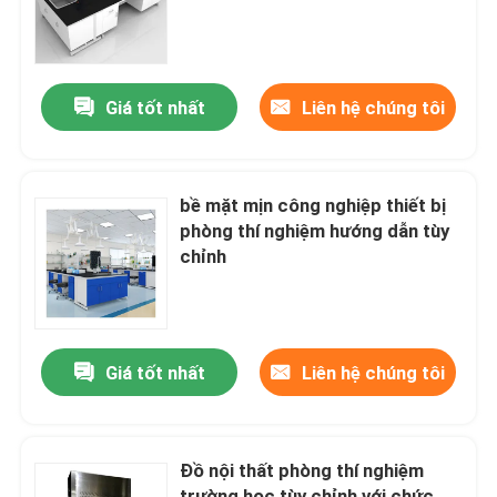
Sản phẩm
Giá tốt nhất
Liên hệ chúng tôi
Nội thất phòng thí nghiệm hiện đại
Nội thất phòng thí nghiệm trường học
bề mặt mịn công nghiệp thiết bị
phòng thí nghiệm hướng dẫn tùy
chỉnh
Phòng thí nghiệm đảo băng ghế dự bị
Ghế treo tường phòng thí nghiệm
Giá tốt nhất
Liên hệ chúng tôi
Tủ hút phòng thí nghiệm
Đồ nội thất phòng thí nghiệm
Ghế cân bằng phòng thí nghiệm
trường học tùy chỉnh với chức