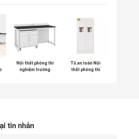
Nội thất phòng thí
Tủ an toàn Nội
c
nghiệm trường
thất phòng thí
hí
học Bàn làm việc
nghiệm sinh học
c
Phòng thí nghiệm
Tủ lưu trữ xi lanh
dược phẩm Nội
khí
thất sàn gắn
ại tin nhắn