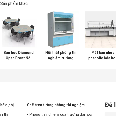
Sản phẩm khác
Bàn học Diamond
Nội thất phòng thí
Mặt bàn nhựa
Open Front Nội
nghiệm trường
phenolic hóa họ
thất trường học
học 8Ft Tủ hút
Mặt bàn phòng t
Bàn ghế cho học
phòng thí nghiệm
nghiệm khoa họ
sinh Giáo viên
với bảng điều
nhựa Epoxy
khiển vòi chìm Có
lỗ thông hơi
Để l
hế dự bị
Ghế treo tường phòng thí nghiệm
n thí
Phòng thí nghiệm của trường đại học