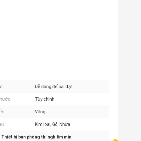
t:
Dễ dàng để cài đặt
thước:
Tùy chỉnh
ến:
Vâng.
ệu:
Kim loại, Gỗ, Nhựa
,
Thiết bị bàn phòng thí nghiệm mịn