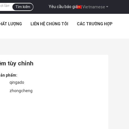
Yêu cầu báo giá
|
Vietnamese
Tìm kiếm
CHẤT LƯỢNG
LIÊN HỆ CHÚNG TÔI
CÁC TRƯỜNG HỢP
ệm tùy chỉnh
 sản phẩm:
qingado
zhongcheng