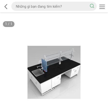
1
/
1