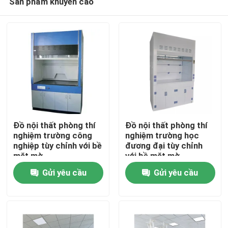
Sản phẩm khuyến cáo
Đồ nội thất phòng thí
Đồ nội thất phòng thí
nghiệm trường công
nghiệm trường học
nghiệp tùy chỉnh với bề
đương đại tùy chỉnh
mặt mờ
với bề mặt mờ
Nhà
Gửi yêu cầu
Gửi yêu cầu
Về chúng tôi
Địa chỉ liên hệ