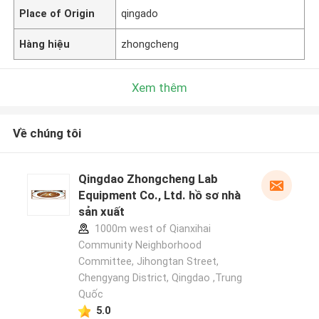
Place of Origin
qingado
Hàng hiệu
zhongcheng
Xem thêm
Về chúng tôi
Qingdao Zhongcheng Lab
Equipment Co., Ltd. hồ sơ nhà
sản xuất
1000m west of Qianxihai
Community Neighborhood
Committee, Jihongtan Street,
Chengyang District, Qingdao ,Trung
Quốc
5.0