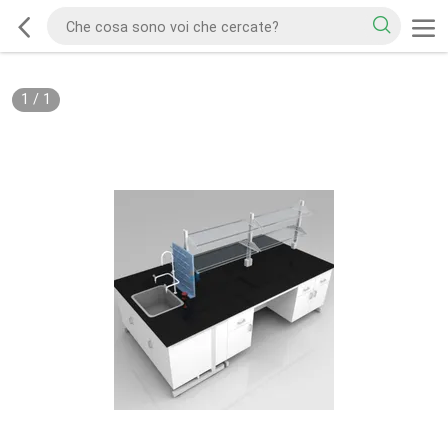
1
/
1