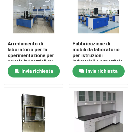
Prodotti
Mobilia moderna del laboratorio
Arredamento di
Fabbricazione di
laboratorio per la
mobili da laboratorio
Mobilia del laboratorio della scuola
sperimentazione per
per istruzioni
scuole industriali su
industriali a superficie
misura
liscia
Invia richiesta
Invia richiesta
Banco dell'isola del laboratorio
Banco della parete del laboratorio
Cappuccio del vapore del laboratorio
Banco dell'equilibrio del laboratorio