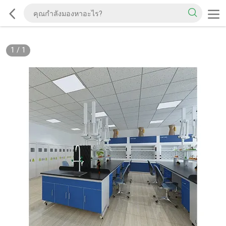
1
/
1