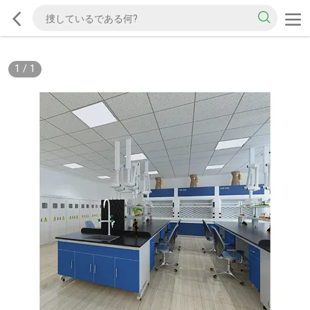
1
/
1