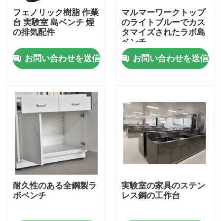
フェノリック樹脂 作業
マルマーワークトップ
台 実験室 島ベンチ 煙
のライトブルーでカス
製品
の排気配件
タマイズされたラボ島
ベンチ
お問い合わせを送信
お問い合わせを送信
現代実験室の家具
学校の実験室の家具
実験室の島のベンチ
実験室の壁のベンチ
実験室の発煙のフード
耐久性のある全鋼製ラ
実験室の家具のステン
ボベンチ
レス鋼の工作台
実験室のバランスのベンチ