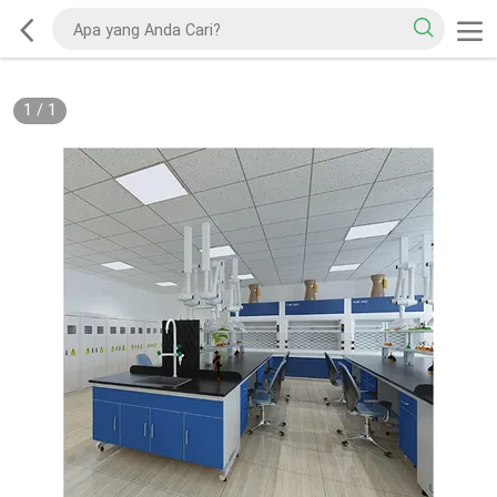
1
/
1