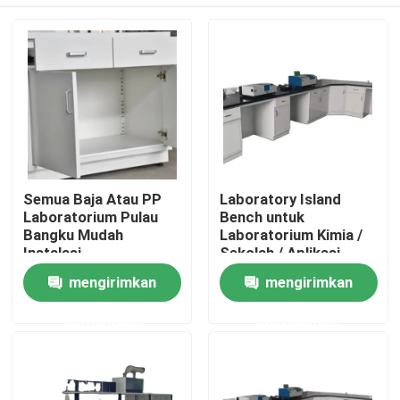
Semua Baja Atau PP
Laboratory Island
Laboratorium Pulau
Bench untuk
Bangku Mudah
Laboratorium Kimia /
Instalasi
Sekolah / Aplikasi
Lembaga Penelitian
Rumah
mengirimkan
mengirimkan
permintaan
permintaan
Tentang kita
Kontak