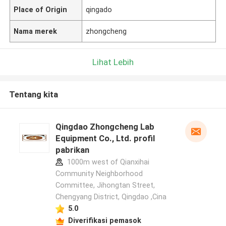
Place of Origin
qingado
Nama merek
zhongcheng
Lihat Lebih
Tentang kita
Qingdao Zhongcheng Lab
Equipment Co., Ltd. profil
pabrikan
1000m west of Qianxihai
Community Neighborhood
Committee, Jihongtan Street,
Chengyang District, Qingdao ,Cina
5.0
Diverifikasi pemasok