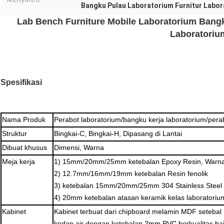
Bangku Pulau Laboratorium Furnitur Labo
Lab Bench Furniture Mobile Laboratorium Bangk
Laboratoriu
Spesifikasi
Nama Produk
Perabot laboratorium/bangku kerja laboratorium/perab
Struktur
Bingkai-C, Bingkai-H, Dipasang di Lantai
Dibuat khusus
Dimensi, Warna
Meja kerja
1) 15mm/20mm/25mm ketebalan Epoxy Resin, Warna
2) 12.7mm/16mm/19mm ketebalan Resin fenolik
3) ketebalan 15mm/20mm/25mm 304 Stainless Steel
4) 20mm ketebalan atasan keramik kelas laboratoriu
Kabinet
Kabinet terbuat dari chipboard melamin MDF seteba
kedap air dengan ketebalan 2mm PVC berkualitas bai