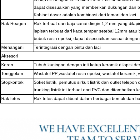
dapat disesuaikan yang memberikan dukungan dan b
Kabinet dasar adalah kombinasi dari lemari dan laci.
Rak Reagen
Rak terbuat dari baja canai dingin 1,2 mm yang dilapi
lapisan terbuat dari kaca temper setebal 12mm atau b
bubuk resin epoksi, dapat disesuaikan sesuai denga
Menangani
Terintegrasi dengan pintu dan laci
Aksesori
Keran
Tubuh kuningan dengan inti katup keramik dilapisi de
Tenggelam
Wastafel PP;wastafel resin epoksi; wastafel keramik; w
Stopkontak
Soket listrik, pemutus sirkuit listrik dan outlet telep
trunking listrik ini terbuat dari PVC dan ditambatkan 
Rak tetes
Rak tetes dapat dibuat dalam berbagai bentuk dan b