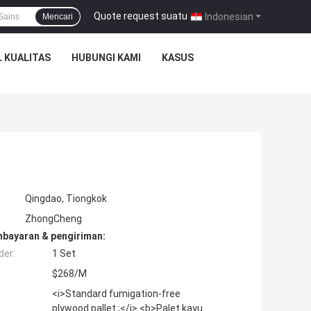
Quote request suatu
|
Indonesian
Mencari
 KUALITAS
HUBUNGI KAMI
KASUS
Qingdao, Tiongkok
ZhongCheng
mbayaran & pengiriman:
der:
1 Set
$268/M
<i>Standard fumigation-free
plywood pallet ;</i> <b>Palet kayu