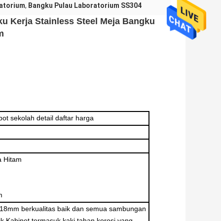
ratorium
,
Bangku Pulau Laboratorium SS304
u Kerja Stainless Steel Meja Bangku
m
ot sekolah detail daftar harga
 Hitam
m
l 18mm berkualitas baik dan semua sambungan
k.Kabinet termasuk kaki tahan korosi yang