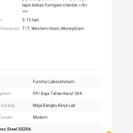
lapis bebas fumigasi standar;</b>
<i>
n:
5-15 hari
embayaran:
T/T, Western Union, MoneyGram
:
Furnitur Laboratorium
gelam:
PP/ Baja Tahan Karat 304
 barang:
Meja Bangku Kerja Lab
Desain:
Modern
ess Steel SS304
,