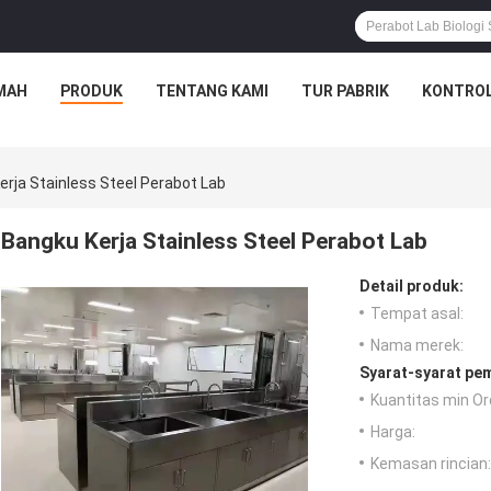
MAH
PRODUK
TENTANG KAMI
TUR PABRIK
KONTROL
erja Stainless Steel Perabot Lab
Bangku Kerja Stainless Steel Perabot Lab
Detail produk:
Tempat asal:
Nama merek:
Syarat-syarat pe
Kuantitas min Or
Harga:
Kemasan rincian: