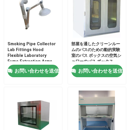
工場旅行
品質管理
Smoking Pipe Collector
部屋を通したクリーンルー
Lab Fittings Hood
ムのパスのための動的実験
私達に連絡しなさい
Flexible Laboratory
室のパス ボックスの空気シ
Fume Extraction Arms
ャワーのパス ボックス
お問い合わせを送信
お問い合わせを送信
場合
現代実験室の家具
学校の実験室の家具
実験室の島のベンチ