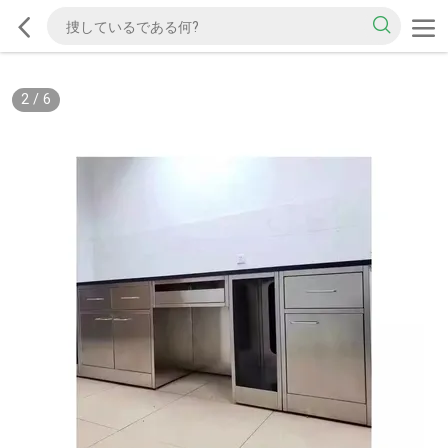
2
/
6