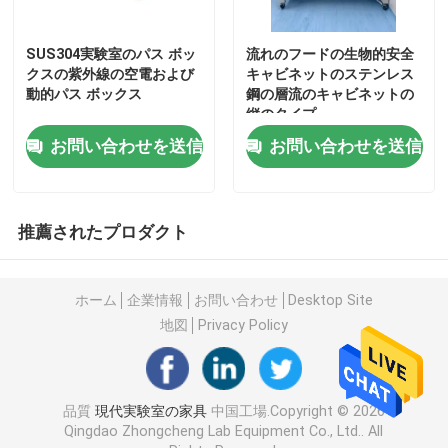
実験室の壁のベンチ
SUS304実験室のパス ボッ
流れのフードの生物的安全
クスの紫外線の空電および
キャビネットのステンレス
動的パス ボックス
鋼の層流のキャビネットの
縦のタイプ
実験室の発煙のフード
お問い合わせを送信
お問い合わせを送信
実験室のバランスのベンチ
推薦されたプロダクト
実習指導のベンチ
ホーム
企業情報
お問い合わせ
Desktop Site
実験室の収納キャビネット
地図
Privacy Policy
安全収納キャビネット
品質
現代実験室の家具
中国工場.Copyright © 2026
生物的安全キャビネット
Qingdao Zhongcheng Lab Equipment Co., Ltd.. All