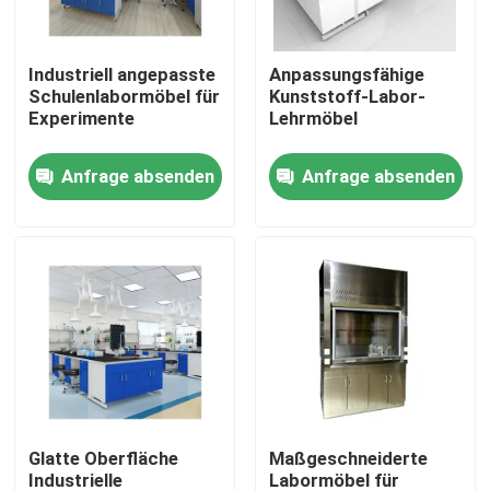
Fabrik-Ausflug
Industriell angepasste
Anpassungsfähige
Schulenlabormöbel für
Kunststoff-Labor-
Experimente
Lehrmöbel
Qualitätskontrolle
Anfrage absenden
Anfrage absenden
Treten Sie mit uns in Verbindung
Fälle
Moderne Labormöbel
Schullabormöbel
Glatte Oberfläche
Maßgeschneiderte
Laborinsel-Bank
Industrielle
Labormöbel für