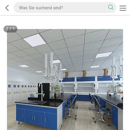
1
/
1