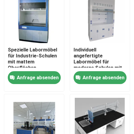
Spezielle Labormöbel
Individuell
für Industrie-Schulen
angefertigte
mit mattem
Labormöbel für
Oberflächen
moderne Schulen mit
mattem
Anfrage absenden
Anfrage absenden
Oberflächenbild
Haus
Produkte
Über uns