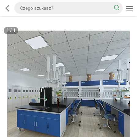
1
/
1