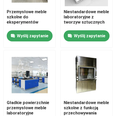
Przemysłowe meble
Niestandardowe meble
Produkty
szkolne do
laboratoryjne z
eksperymentów
tworzyw sztucznych
Nowoczesne meble laboratoryjne
Wyślij zapytanie
Wyślij zapytanie
Szkolne meble laboratoryjne
Ławeczka na wyspę laboratoryjną
Ławka ścienna laboratoryjna
Dygestorium laboratoryjne
Gładkie powierzchnie
Niestandardowe meble
przemysłowe meble
szkolne z funkcją
laboratoryjne
przechowywania
Ławka laboratoryjna