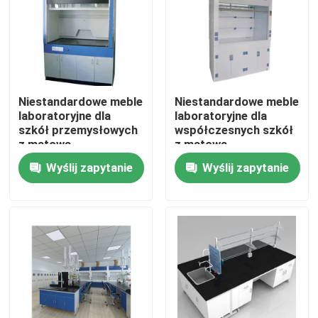
Niestandardowe meble
Niestandardowe meble
laboratoryjne dla
laboratoryjne dla
szkół przemysłowych
współczesnych szkół
z matową
z matową
powierzchnią
powierzchnią
Wyślij zapytanie
Wyślij zapytanie
Dom
O nas
Łączność