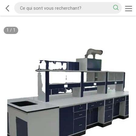
1
/
1