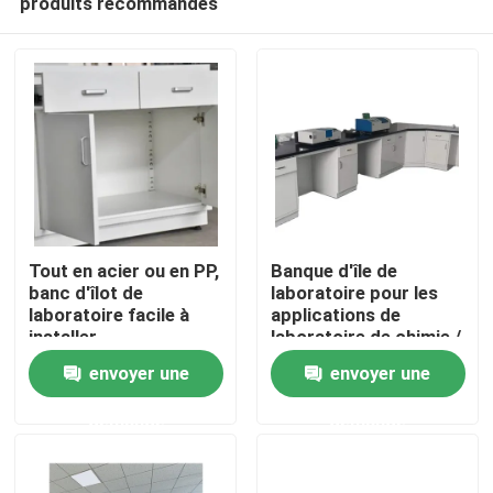
produits recommandés
Tout en acier ou en PP,
Banque d'île de
banc d'îlot de
laboratoire pour les
laboratoire facile à
applications de
installer
laboratoire de chimie /
Accueil
école / institut de
envoyer une
envoyer une
recherche
A propos de nous
demande
demande
Contacts