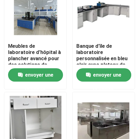
Produits
Meubles modernes de laboratoire
Meubles de
Banque d'île de
laboratoire d'hôpital à
laboratoire
Meubles de laboratoire d'école
plancher avancé pour
personnalisée en bleu
des solutions de
clair avec plateau de
laboratoire efficaces
travail en marbre
envoyer une
envoyer une
Banc d'île de laboratoire
demande
demande
Banc de mur de laboratoire
Capot de vapeur de laboratoire
Banc d'équilibre de laboratoire