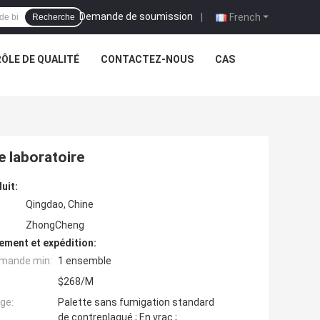
Demande de soumission
|
French
Recherche
ÔLE DE QUALITÉ
CONTACTEZ-NOUS
CAS
e laboratoire
uit:
Qingdao, Chine
ZhongCheng
ement et expédition:
mande min:
1 ensemble
$268/M
ge:
Palette sans fumigation standard
de contreplaqué ; En vrac ;