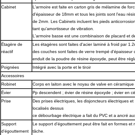
Cabinet
L'armoire est faite en carton gris de mélamine de for
d'épaisseur de 18mm et tous les joints sont l'eau rés
de 2mm. Les Cabinets incluent les pieds anticorrosion 
tant qu'amortisseur de vibration.
L'armoire basse est une combinaison de placard et de 
Étagère de
Les étagères sont faites d'acier laminé à froid par 1
réactif
des couches sont faites de verre trempé d'épaisseur 
enduit de la poudre de résine époxyde, peut être régla
Poignées
Intégré avec la porte et le tiroir
Accessoires
Robinet
Corps en laiton avec le noyau de valve en céramique 
Évier
Pp descendent ; évier de résine époxyde ; évier en cé
Prise
Des prises électriques, les disjoncteurs électriques e
localisés dessus
ce débourbage électrique a fait du PVC et a ancré au
Support
Le support d'égouttement peut être fait en formes et 
d'égouttement
tâche.