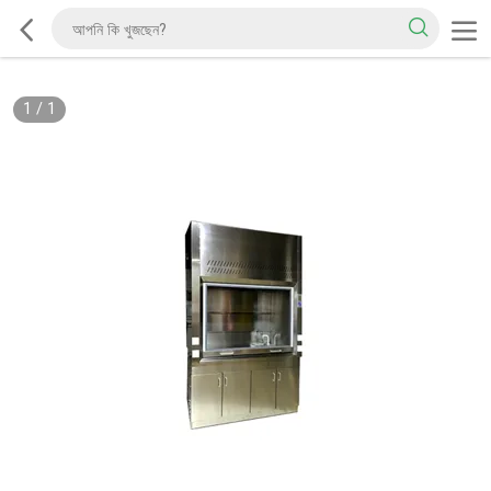
1
/
1