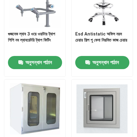
কারখানা ভ্রমণ
গুজনেক ল্যাব 3 ওয়ে ওয়াটার ট্যাপ
Esd Antistatic অফিস নরম
মান নিয়ন্ত্রণ
পিপি নব ল্যাবরেটরি ট্যাপ ফিটিং
চেয়ার শিল্প পু ফেনা নিয়মিত কাজ চেয়ার
যোগাযোগ করুন
অনুসন্ধান পাঠান
অনুসন্ধান পাঠান
মামলা
আধুনিক ল্যাবরেটরি আসবাবপত্র
স্কুল ল্যাবরেটরি আসবাবপত্র
ল্যাবরেটরি আইল্যান্ড বেঞ্চ