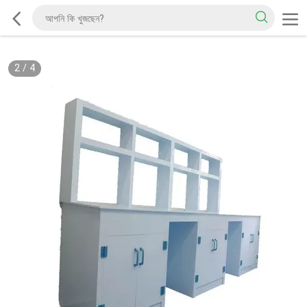
2
/
4