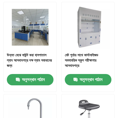
উন্নত মেঝে মাউন্ট করা হাসপাতাল
মেট পৃষ্ঠের সাথে কাস্টমাইজড
ল্যাব আসবাবপত্র দক্ষ ল্যাব সমাধানের
সমসাময়িক স্কুল পরীক্ষাগার
জন্য
আসবাবপত্র
অনুসন্ধান পাঠান
অনুসন্ধান পাঠান
বাড়ি
পণ্য
আমাদের সম্পর্কে