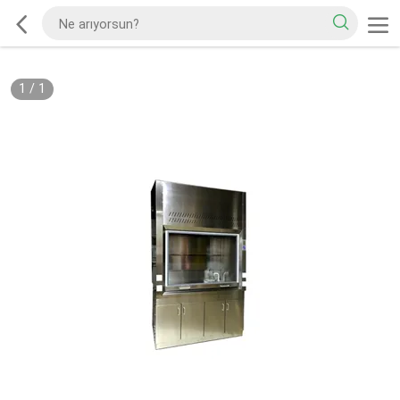
1
/
1