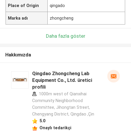
Place of Origin
qingado
Marka adı
zhongcheng
Daha fazla göster
Hakkımızda
Qingdao Zhongcheng Lab
Equipment Co., Ltd. üretici
profili
1000m west of Qianxihai
Community Neighborhood
Committee, Jihongtan Street,
Chengyang District, Qingdao ,Çin
5.0
Onaylı tedarikçi