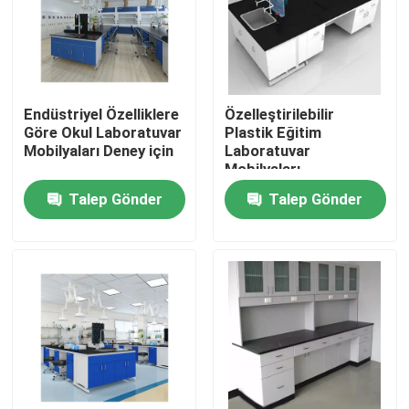
Ürünler
Modern Laboratuvar Mobilyaları
Endüstriyel Özelliklere
Özelleştirilebilir
Göre Okul Laboratuvar
Plastik Eğitim
Mobilyaları Deney için
Laboratuvar
Okul Laboratuvar Mobilyaları
Mobilyaları
Talep Gönder
Talep Gönder
Laboratuvar Adası Tezgahı
Laboratuvar Duvar Tezgahı
Laboratuvar Çeker Ocak
Laboratuvar Denge Tezgahı