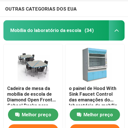
OUTRAS CATEGORIAS DOS EUA
Mobília do laboratório da escola
(34)
Cadeira de mesa da
o painel de Hood With
mobília de escola de
Sink Faucet Control
Diamond Open Front
das emanações do
School Desks para
laboratório da mobília
professores de
do laboratório da
Melhor preço
Melhor preço
estudantes
escola de 8Ft exalou