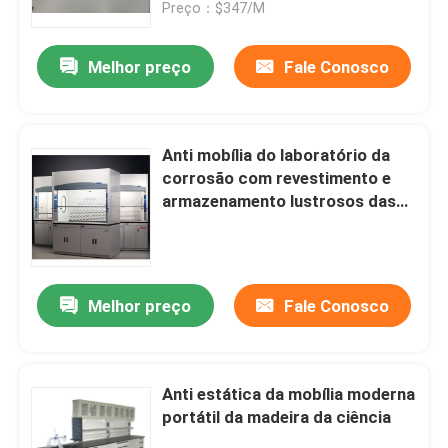
de água
Preço：$347/M
Melhor preço
Fale Conosco
Anti mobília do laboratório da
corrosão com revestimento e
armazenamento lustrosos das
prateleiras
Melhor preço
Fale Conosco
Casa
Quem Somos
Anti estática da mobília moderna
portátil da madeira da ciência
Contatos