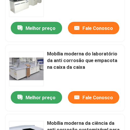
Produtos
Melhor preço
Fale Conosco
Mobília moderna do laboratório
Mobília do laboratório da escola
Mobília moderna do laboratório
da anti corrosão que empacota
na caixa da caixa
Banco da ilha do laboratório
Banco da parede do laboratório
Melhor preço
Fale Conosco
Capa das emanações do laboratório
Mobília moderna da ciência da
Banco do equilíbrio do laboratório
anti corrosão customizável para