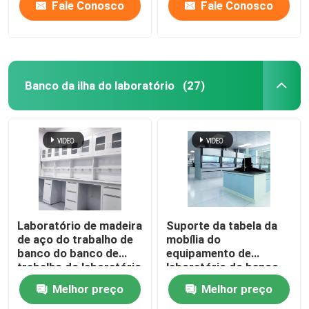
Fale Conosco
Fale Conosco
Banco da ilha do laboratório
(27)
Laboratório de madeira
Suporte da tabela da
de aço do trabalho de
mobília do
banco do banco de
equipamento de
trabalho do laboratório
laboratório do banco
da escola com armário
da ilha do laboratório
Melhor preço
Melhor preço
de armazenamento
do projeto moderno