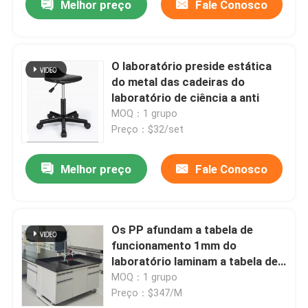
Melhor preço
Fale Conosco
O laboratório preside estática
do metal das cadeiras do
laboratório de ciência a anti
MOQ：1 grupo
Preço：$32/set
Melhor preço
Fale Conosco
Os PP afundam a tabela de
funcionamento 1mm do
laboratório laminam a tabela de
aço 300kg do laboratório de
MOQ：1 grupo
química
Preço：$347/M