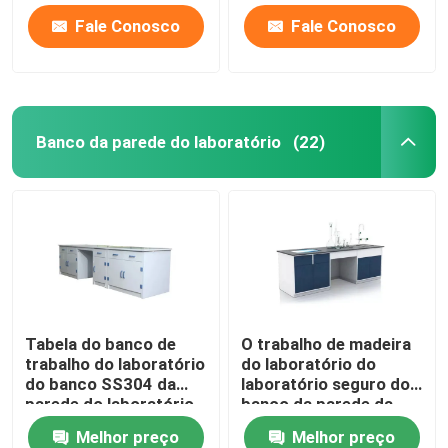
Fale Conosco
Fale Conosco
Banco da parede do laboratório
(22)
Tabela do banco de
O trabalho de madeira
trabalho do laboratório
do laboratório do
do banco SS304 da
laboratório seguro do
parede do laboratório
banco da parede da
dos materiais dos PP
placa da resina
Melhor preço
Melhor preço
apresenta o banco