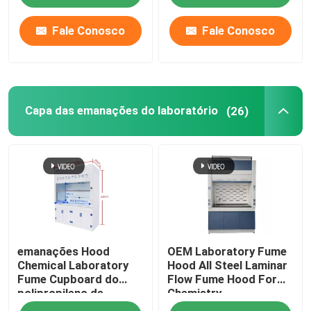
para a escola
Fale Conosco
Fale Conosco
Capa das emanações do laboratório
(26)
emanações Hood
OEM Laboratory Fume
Chemical Laboratory
Hood All Steel Laminar
Fume Cupboard do
Flow Fume Hood For
polipropileno de
Chemistry
2350mm