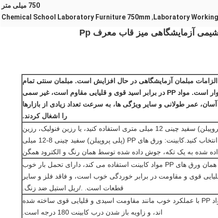
750 میلی متر
Chemical School Laboratory Furniture 750mm
,
Laboratory Working
شیمی آزمایشگاهی میز قاب معرف Pp
 الزامات مبلمان آزمایشگاهی در حال افزایش است. مبلمان سنتی تمام
فولادی برای انطباق با خوردگی اسید قوی و قلیایی دشوار است. مواد PP در برابر اسید قوی و قلیایی مقاوم است، غیر سمی
سان، عمر طولانی و سایر ویژگی ها، به سرعت تعداد زیادی از بازارها
را اشغال کردند.
1. صفحه پیشخوان: از ورق های PP (پلی پروپیلن) سفید چینی 12 میلی متری استفاده کنید، یا رزین فنولیک، رزین
اپوکسی، سرامیک، ترسپا یا سایر روکش ها را انتخاب کنید.کابینت: ورق های PP (پلی پروپیلن) سفید چینی 8-12 میلی
ده شده به یک تکه، جوش داده شده توسط همان رنگ و الکترود همگن
2. راهنما: ریل کشویی از سیستم خود کشویی از همان ورق های PP مواد کابینت استفاده می کند، دارای تحمل بار خوب
یایی قوی و مقاومت در برابر خوردگی خوب است، و فاقد فلز و سایر
قطعات است. ./ریل استیل ضد زنگ.
3. لولا، دسته مهره های ضربه ای، پیچ: همه از مواد PP با عملکرد خوب مانند مقاومت اسیدی و قلیایی قوی ساخته شده
اند، و زاویه باز شدن درب کابینت 180 درجه است.