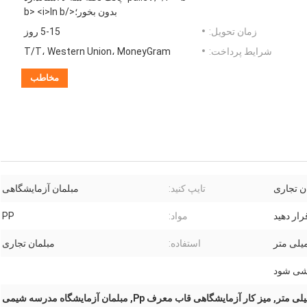
بدون بخور؛</b> <i>In b
زمان تحویل:
5-15 روز
شرایط پرداخت:
T/T، Western Union، MoneyGram
مخاطب
ن تجاری
تایپ کنید:
مبلمان آزمایشگاهی
رار دهید
مواد:
PP
استفاده:
مبلمان تجاری
شی شود
میز کار آزمایشگاه شیمی 750 میلی متر, میز کار آزمایشگاهی قاب معرف Pp, مبلمان آزمایشگاه مدرسه شیمی