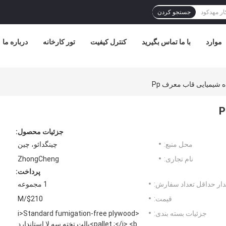
جستجو کردن
موارد
با ما تماس بگیرید
کنترل کیفیت
تور کارخانه
درباره ما
ه شیمیایی قاب معرف Pp
جزئیات محصول:
محل منبع:
چینگدائو، چین
نام تجاری:
ZhongCheng
پرداخت:
ار حداقل تعداد سفارش:
1 مجموعه
قیمت:
$210/M
جزئیات بسته بندی:
<i>Standard fumigation-free plywood
pallet ;</i> <b>پالت تخته سه لا استاندارد