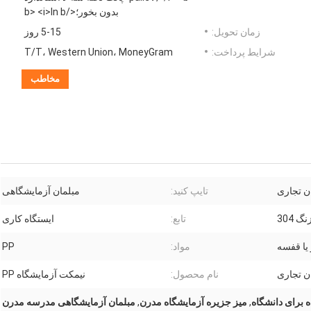
بدون بخور؛</b> <i>In b
زمان تحویل:
5-15 روز
شرایط پرداخت:
T/T، Western Union، MoneyGram
مخاطب
ن تجاری
تایپ کنید:
مبلمان آزمایشگاهی
تابع:
ایستگاه کاری
یا قفسه
مواد:
PP
ن تجاری
نام محصول:
نیمکت آزمایشگاه PP
 برای دانشگاه
,
میز جزیره آزمایشگاه مدرن
,
مبلمان آزمایشگاهی مدرسه مدرن