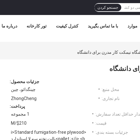
جستجو کردن
موارد
با ما تماس بگیرید
کنترل کیفیت
تور کارخانه
درباره ما
شگاه نیمکت کار مدرن برای دانشگاه
ای دانشگاه
جزئیات محصول:
محل منبع:
چینگدائو، چین
نام تجاری:
ZhongCheng
پرداخت:
ار حداقل تعداد سفارش:
1 مجموعه
قیمت:
$210/M
جزئیات بسته بندی:
<i>Standard fumigation-free plywood
pallet ;</i> <b>پالت تخته سه لا استاندارد