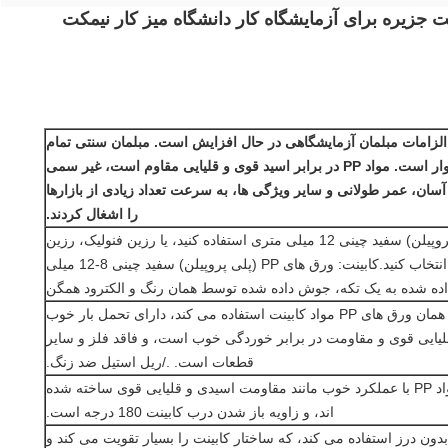
 جزیره برای آزمایشگاه کار دانشگاه میز کار نیمکت
 الزامات مبلمان آزمایشگاهی در حال افزایش است. مبلمان سنتی تمام
فولادی برای انطباق با خوردگی اسید قوی و قلیایی دشوار است. مواد PP در برابر اسید قوی و قلیایی مقاوم است، غیر سمی
سان، عمر طولانی و سایر ویژگی ها، به سرعت تعداد زیادی از بازارها
را اشغال کردند.
1. صفحه پیشخوان: از ورق های PP (پلی پروپیلن) سفید چینی 12 میلی متری استفاده کنید، یا رزین فنولیک، رزین
اپوکسی، سرامیک، ترسپا یا سایر روکش ها را انتخاب کنید.کابینت: ورق های PP (پلی پروپیلن) سفید چینی 8-12 میلی
ده شده به یک تکه، جوش داده شده توسط همان رنگ و الکترود همگن
2. راهنما: ریل کشویی از سیستم خود کشویی از همان ورق های PP مواد کابینت استفاده می کند، دارای تحمل بار خوب
یایی قوی و مقاومت در برابر خوردگی خوب است، و فاقد فلز و سایر
قطعات است. ./ریل استیل ضد زنگ.
3. لولا، دسته مهره های ضربه ای، پیچ: همه از مواد PP با عملکرد خوب مانند مقاومت اسیدی و قلیایی قوی ساخته شده
اند، و زاویه باز شدن درب کابینت 180 درجه است.
بدون درز استفاده می کند، که ساختار کابینت را بسیار تقویت می کند و