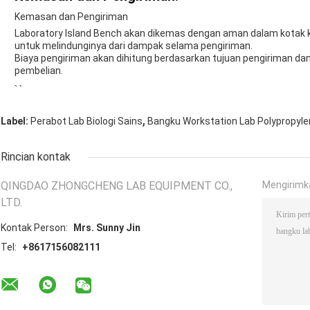
Kemasan dan Pengiriman
Laboratory Island Bench akan dikemas dengan aman dalam kotak k
untuk melindunginya dari dampak selama pengiriman.
Biaya pengiriman akan dihitung berdasarkan tujuan pengiriman d
pembelian.
` `
,
Label:
Perabot Lab Biologi Sains
Bangku Workstation Lab Polypropyl
Rincian kontak
QINGDAO ZHONGCHENG LAB EQUIPMENT CO.,
Mengirimk
LTD.
Kontak Person:
Mrs. Sunny Jin
Tel:
+8617156082111