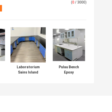
(
0
/ 3000)
Laboratorium
Pulau Bench
Sains Island
Epoxy
Bench Ss304 Lab
Laboratorium C
a
Workbenches
Bingkai Meja
M
Peralatan
Kerja Lab Baja
Laboratorium
Tahan Karat Pulau
Medis