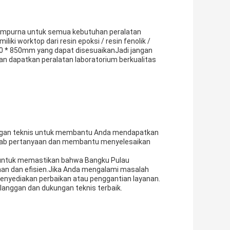
sempurna untuk semua kebutuhan peralatan
ki worktop dari resin epoksi / resin fenolik /
00 * 850mm yang dapat disesuaikanJadi jangan
an dapatkan peralatan laboratorium berkualitas
ungan teknis untuk membantu Anda mendapatkan
jawab pertanyaan dan membantu menyelesaikan
t untuk memastikan bahwa Bangku Pulau
man dan efisien.Jika Anda mengalami masalah
menyediakan perbaikan atau penggantian layanan.
langgan dan dukungan teknis terbaik.