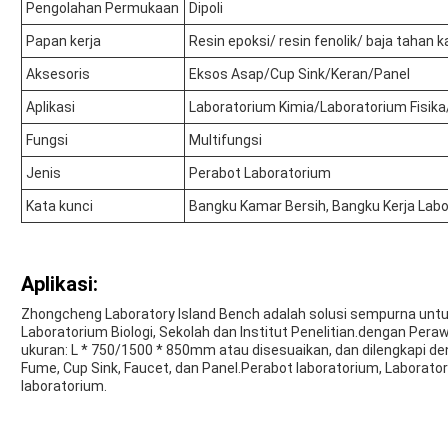
Pengolahan Permukaan
Dipoli
Papan kerja
Resin epoksi/ resin fenolik/ baja tahan
Aksesoris
Eksos Asap/Cup Sink/Keran/Panel
Aplikasi
Laboratorium Kimia/Laboratorium Fisika/
Fungsi
Multifungsi
Jenis
Perabot Laboratorium
Kata kunci
Bangku Kamar Bersih, Bangku Kerja Labo
Aplikasi:
Zhongcheng Laboratory Island Bench adalah solusi sempurna untuk
Laboratorium Biologi, Sekolah dan Institut Penelitian.dengan Per
ukuran: L * 750/1500 * 850mm atau disesuaikan, dan dilengkapi de
Fume, Cup Sink, Faucet, dan Panel.Perabot laboratorium, Laborat
laboratorium.