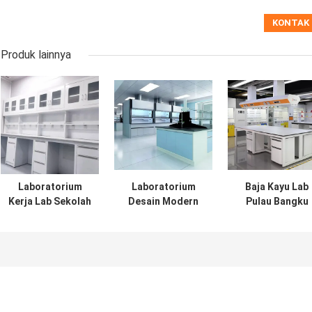
Produk lainnya
Laboratorium
Laboratorium
Baja Kayu Lab
Kerja Lab Sekolah
Desain Modern
Pulau Bangku
Laboratorium
Bangku Pulau
Laboratorium
Kerja Bangku
Peralatan
Pemerintah Mej
Kayu Baja Dengan
Laboratorium
Kerja Kimia OD
Kabinet
Alas Meja Furnitur
Penyimpanan