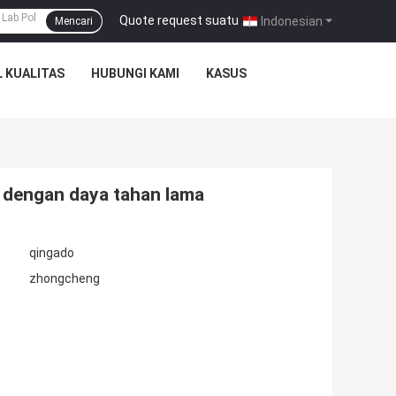
Quote request suatu
|
Indonesian
Mencari
 KUALITAS
HUBUNGI KAMI
KASUS
 dengan daya tahan lama
qingado
zhongcheng