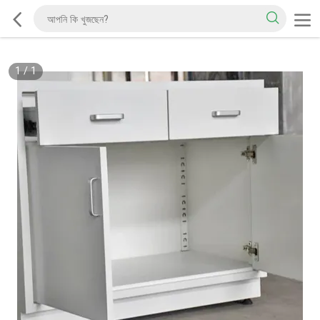
1
/
1