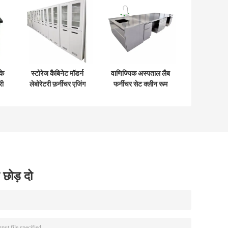
के
स्टोरेज कैबिनेट मॉडर्न
वाणिज्यिक अस्पताल लैब
री
लेबोरेटरी फ़र्नीचर एजिंग
फर्नीचर सेट क्लीन रूम
बल
रेज़िस्टेंट मेडिसिन स्टोरेज
SS304 केमिस्ट्री लैब
कैबिनेट्स
टेबल
 छोड़ दो