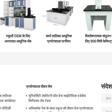
स्कूलों OEM के लिए
कार्य तालिका आधुनिक
विश्लेषणात्मक संतुलन 
अस्पताल आधुनिक लैब
प्रयोगशाला फर्नीचर
लिए 900 मिमी केमिस्ट्
फर्नीचर स्टील वर्कबेंच लैब
कार्यक्षेत्र जीव विज्ञान लैब
टेबल एंटीवाइब्रेशन मार्
टेबल्स
उपकरण
एंटी वाइब्रेशन टेबल
संदेश
प्रयोगशाला दीवार बेंच
ला तालिका
यूनिवर्सिटी लेबोरेटरी वॉल बेंच साइंटिफिक वर्कबेंच
कार्यक्षेत्र
फिजिक्स लैब टेबल
िक भौतिकी
अभिकर्मक रैक के साथ स्कूल की दीवार बेंच प्रयोगशाला