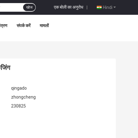
एक बोली का अनुरोध
|
Hindi
खोज
ंत्रण
संपर्क करें
मामलों
ेजिंग
qingado
zhongcheng
230825