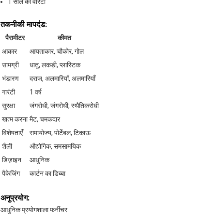
1 साल की वॉरंटी
तकनीकी मापदंड:
पैरामीटर
कीमत
आकार
आयताकार, चौकोर, गोल
सामग्री
धातु, लकड़ी, प्लास्टिक
भंडारण
दराज, अलमारियाँ, अलमारियाँ
गारंटी
1 वर्ष
सुरक्षा
जंगरोधी, जंगरोधी, स्थैतिकरोधी
खत्म करना
मैट, चमकदार
विशेषताएँ
समायोज्य, पोर्टेबल, टिकाऊ
शैली
औद्योगिक, समसामयिक
डिज़ाइन
आधुनिक
पैकेजिंग
कार्टन का डिब्बा
अनुप्रयोग:
आधुनिक प्रयोगशाला फर्नीचर