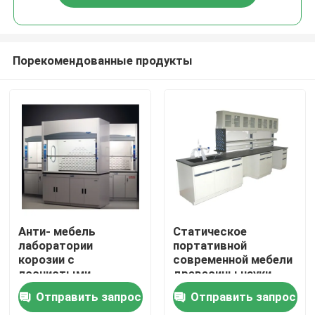
Порекомендованные продукты
Дома
Анти- мебель
Статическое
лаборатории
портативной
корозии с
современной мебели
О Компании
лоснистыми
древесины науки
финишем и
анти-
Отправить запрос
Отправить запрос
хранением полок
Контакты