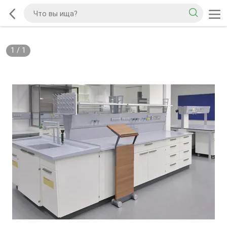
1
/
1