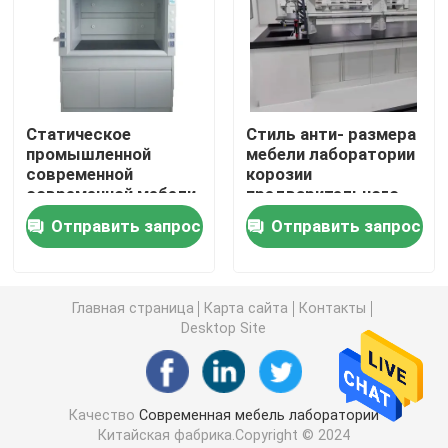
Суды лабораторной работы
Шкаф хранения лаборатории
Статическое
Стиль анти- размера
промышленной
мебели лаборатории
современной
корозии
Шкаф хранения безопасности
современной мебели
предварительного
науки регулируемое
ориентированного на
Отправить запрос
Отправить запрос
анти-
заказчика
биологический шкаф безопасности
промышленный
Шкафы хранения лаборатории
Главная страница
Карта сайта
Контакты
Desktop Site
Коробка пропуска лаборатории
Качество
Современная мебель лаборатории
Стул табуретки лаборатории
Китайская фабрика.Copyright © 2024