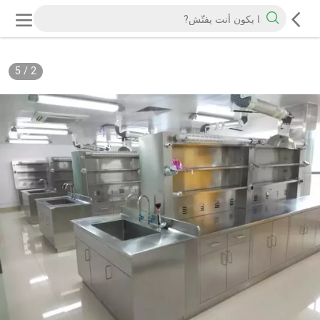
5
/
2