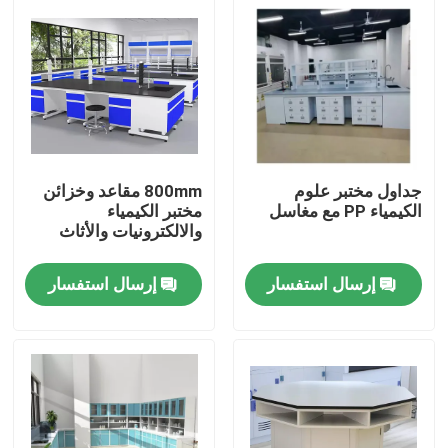
جولة في المعمل
مراقبة الجودة
اتصل بنا
جداول مختبر علوم
800mm مقاعد وخزائن
الكيمياء PP مع مغاسل
مختبر الكيمياء
والالكترونيات والأثاث
حالات
إرسال استفسار
إرسال استفسار
أثاث المختبرات الحديثة
أثاث المختبرات المدرسية
مقعد جزيرة المختبر