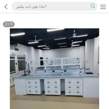
2
/
5