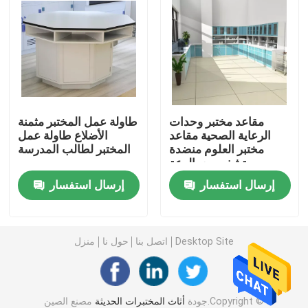
مقاعد عمل المختبر
خزانة تخزين المختبر
مقاعد مختبر وحدات
طاولة عمل المختبر مثمنة
خزانة تخزين آمنة
الرعاية الصحية مقاعد
الأضلاع طاولة عمل
مختبر العلوم منضدة
المختبر لطالب المدرسة
مستشفى مع بالوعة
مجلس الوزراء السلامة البيولوجية
إرسال استفسار
إرسال استفسار
رفوف تخزين المختبر
Desktop Site
اتصل بنا
حول نا
منزل
صندوق تمرير المختبر
كرسي مختبر البراز
جودة
أثاث المختبرات الحديثة
مصنع الصين.Copyright ©