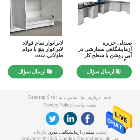
نیمکت دیواری آزمایشگاه
هود بخور آزمایشگاهی
صندلی جزیره
لابراتوار تمام فولاد
آزمایشگاهی سفارشی در
لابراتوار بنچ با دوام
آبی روشن با سطح کار
طولانی مدت
نیمکت تعادل آزمایشگاهی
سنگ مرمر
ارسال سؤال
ارسال سؤال
میز کار آزمایشگاهی
کابینت نگهداری آزمایشگاه
خانه
دربارهی ما
تماس با ما
Desktop Site
نقشه سایت
Privacy Policy
کابینت ذخیره سازی ایمنی
کیفیت
مبلمان آزمایشگاهی مدرن
کارخانه
کابینه ایمنی بیولوژیکی
چین.Copyright © 2025 Qingdao Zhongcheng Lab