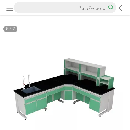
5
/
2