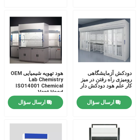
تور کارخانه
کنترل کیفیت
با ما تماس بگیرید
دودکش آزمایشگاهی
هود تهویه شیمیایی OEM
موارد
رومیزی راه رفتن در میز
Lab Chemistry
کار علم هود دودکش دار
ISO14001 Chemical
Vent Hood
مبلمان آزمایشگاهی مدرن
ارسال سؤال
ارسال سؤال
مبلمان آزمایشگاهی مدرسه
نیمکت جزیره آزمایشگاهی