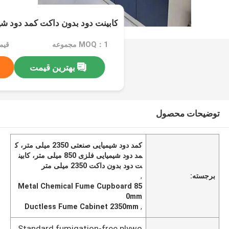
کابینت دود بدون داکت کمد دود شی
MOQ：1 مجموعه
قیمت：
بهترین قیمت
توضیحات محصول
کمد دود شیمیایی صنعتی 2350 میلی متر، ک
مد دود شیمیایی فلزی 850 میلی متر، کابین
ت دود بدون داکت 2350 میلی متر
برجسته:
,
Metal Chemical Fume Cupboard 85
0mm
Ductless Fume Cabinet 2350mm
,
Standard fumigation-free plywo