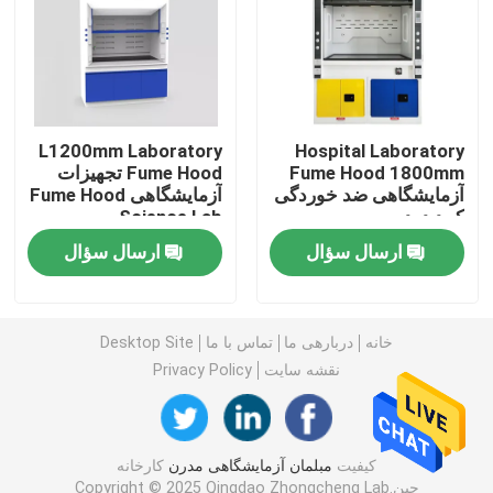
نیمکت دیواری آزمایشگاه
هود بخور آزمایشگاهی
L1200mm Laboratory
Hospital Laboratory
Fume Hood 1800mm
Fume Hood تجهیزات
آزمایشگاهی ضد خوردگی
آزمایشگاهی Fume Hood
نیمکت تعادل آزمایشگاهی
کمد دود
Science Lab
ارسال سؤال
ارسال سؤال
میز کار آزمایشگاهی
کابینت نگهداری آزمایشگاه
خانه
دربارهی ما
تماس با ما
Desktop Site
نقشه سایت
Privacy Policy
کابینت ذخیره سازی ایمنی
کیفیت
مبلمان آزمایشگاهی مدرن
کارخانه
کابینه ایمنی بیولوژیکی
چین.Copyright © 2025 Qingdao Zhongcheng Lab