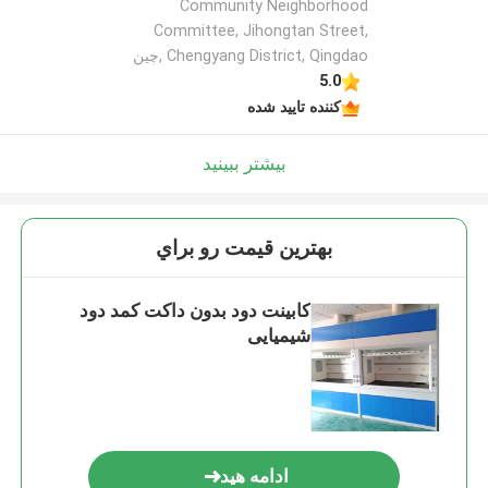
Community Neighborhood
Committee, Jihongtan Street,
Chengyang District, Qingdao ,چین
5.0
کننده تایید شده
بیشتر ببینید
بهترين قيمت رو براي
کابینت دود بدون داکت کمد دود
شیمیایی
ادامه هید