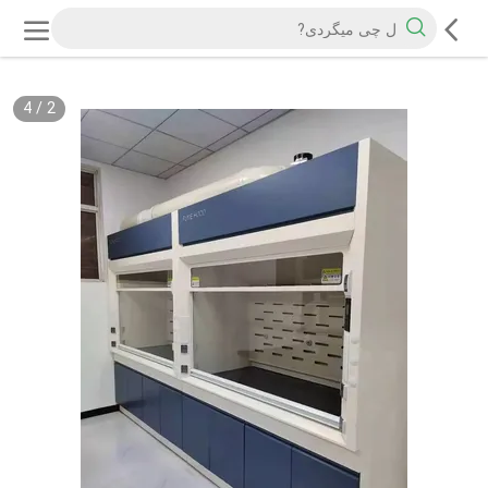
4
/
2